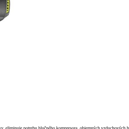
y, eliminuje potrebu hlučného kompresora, objemných vzduchových h