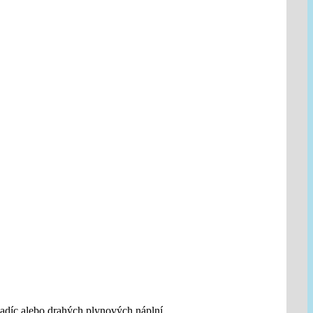
adíc alebo drahých plynových náplní