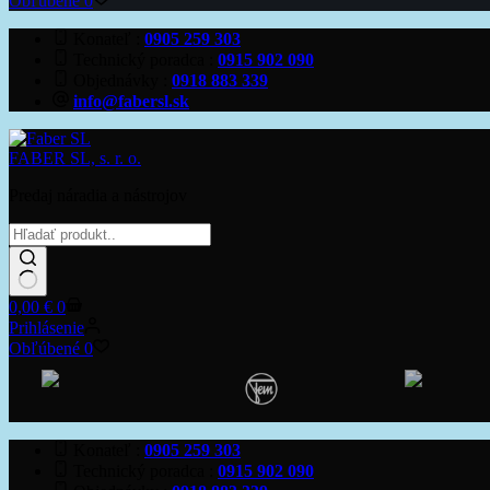
Obľúbené
0
Konateľ
0905 259 303
Technický poradca
0915 902 090
Objednávky
0918 883 339
info@fabersl.sk
FABER SL, s. r. o.
Predaj náradia a nástrojov
Žiadne
Shopping
0,00
€
0
výsledky
cart
Prihlásenie
Obľúbené
0
Konateľ
0905 259 303
Technický poradca
0915 902 090