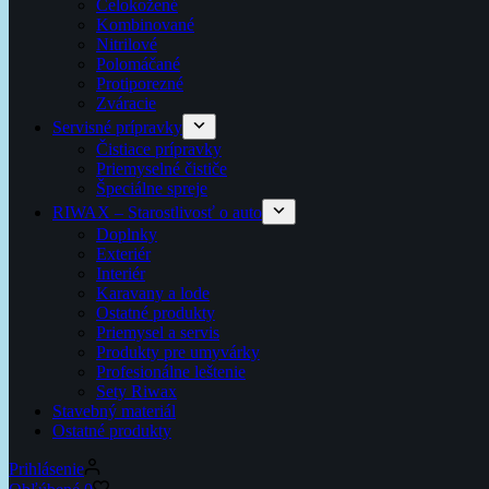
Celokožené
Kombinované
Nitrilové
Polomáčané
Protiporezné
Zváracie
Servisné prípravky
Čistiace prípravky
Priemyselné čističe
Špeciálne spreje
RIWAX – Starostlivosť o auto
Doplnky
Exteriér
Interiér
Karavany a lode
Ostatné produkty
Priemysel a servis
Produkty pre umyvárky
Profesionálne leštenie
Sety Riwax
Stavebný materiál
Ostatné produkty
Prihlásenie