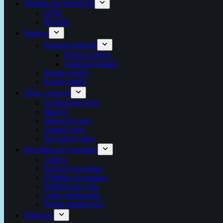
Náradie aku/elektrické
FEIN
RYOBI
Brusivo
Brúsenie/leštenie
Fibrove kotúče
Lamelové kotúče
Brúsne kotúče
Rezné kotúče
Oleje a mazivá
Hydraulické oleje
Mazivá
Motorové oleje
Ostatné oleje
Prevodové oleje
Prevádzkové kvapaliny
Aditíva
Brzdové kvapaliny
Chladiace kvapaliny
Destilovaná voda
Letné ostrekovače
Zimné ostrekovače
Rukavice