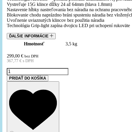
Vystreľuje 15G klince dĺžky 24 až 64mm (hlava 1.8mm)
Nastavenie hĺbky nastreľovania bez náradia na ochranu pracovného
Blokovanie chodu naprázdno bráni spusteniu náradia bez vloženýc
Uvoľnenie uviaznutých klincov bez použitia náradia
Technológia Grip-light zapína dvojicu LED pri uchopení rukoväte
ĎALŠIE INFORMÁCIE
Hmotnosť
3,5 kg
299,00
€
bez DPH
367,77
€
s DPH
množstvo
RYOBI
PRIDAŤ DO KOŠÍKA
(R15GN18-
0)
18V
Akumulátorová
15G
klincovačka