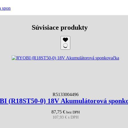
a spon
Súvisiace produkty
R5133004496
I (R18ST50-0) 18V Akumulátorová sponk
87,75
€
bez DPH
107,93
€
s DPH