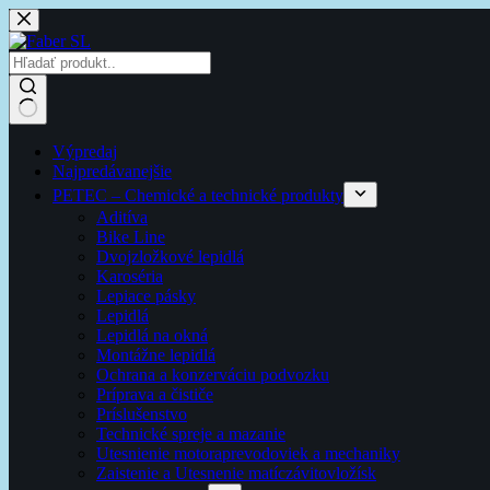
Skip
to
content
Žiadne
Výpredaj
výsledky
Najpredávanejšie
PETEC – Chemické a technické produkty
Aditíva
Bike Line
Dvojzložkové lepidlá
Karoséria
Lepiace pásky
Lepidlá
Lepidlá na okná
Montážne lepidlá
Ochrana a konzerváciu podvozku
Príprava a čističe
Príslušenstvo
Technické spreje a mazanie
Utesnienie motoraprevodoviek a mechaniky
Zaistenie a Utesnenie matíczávitovložísk