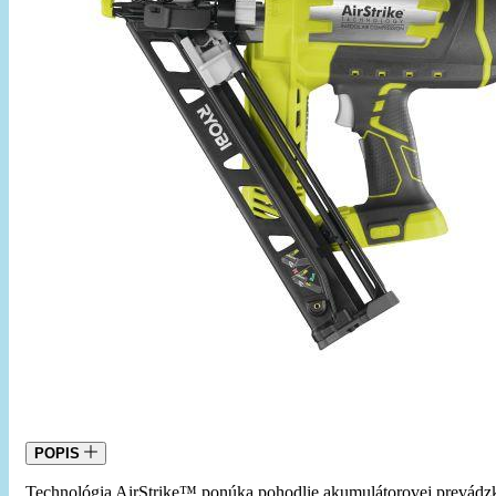
POPIS
Technológia AirStrike™ ponúka pohodlie akumulátorovej prevádzk