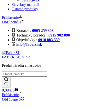
Sety Riwax
Stavebný materiál
Ostatné produkty
Prihlásenie
Obľúbené
0
Konateľ
0905 259 303
Technický poradca
0915 902 090
Objednávky
0918 883 339
info@fabersl.sk
FABER SL, s. r. o.
Predaj náradia a nástrojov
Žiadne
Shopping
0,00
€
0
výsledky
cart
Prihlásenie
Obľúbené
0