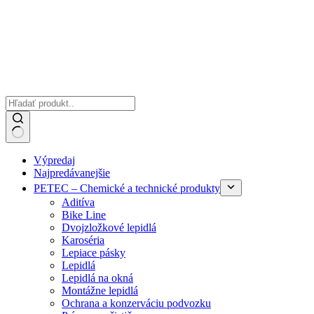
Žiadne
Výpredaj
výsledky
Najpredávanejšie
PETEC – Chemické a technické produkty
Aditíva
Bike Line
Dvojzložkové lepidlá
Karoséria
Lepiace pásky
Lepidlá
Lepidlá na okná
Montážne lepidlá
Ochrana a konzerváciu podvozku