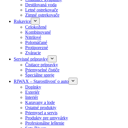
Destilovaná voda
Letné ostrekovače
Zimné ostrekovače
Rukavice
Celokožené
Kombinované
Nitrilové
Polomáčané
Protiporezné
Zváracie
Servisné prípravky
Čistiace prípravky
Priemyselné čističe
Špeciálne spreje
RIWAX – Starostlivosť o auto
Doplnky
Exteriér
Interiér
Karavany a lode
Ostatné produkty
Priemysel a servis
Produkty pre umyvárky
Profesionálne leštenie