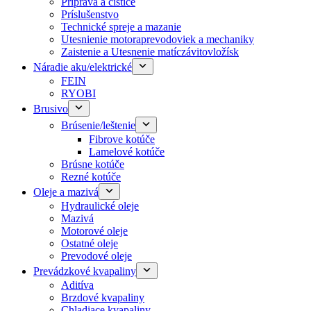
Príprava a čističe
Príslušenstvo
Technické spreje a mazanie
Utesnienie motoraprevodoviek a mechaniky
Zaistenie a Utesnenie matíczávitovložísk
Náradie aku/elektrické
FEIN
RYOBI
Brusivo
Brúsenie/leštenie
Fibrove kotúče
Lamelové kotúče
Brúsne kotúče
Rezné kotúče
Oleje a mazivá
Hydraulické oleje
Mazivá
Motorové oleje
Ostatné oleje
Prevodové oleje
Prevádzkové kvapaliny
Aditíva
Brzdové kvapaliny
Chladiace kvapaliny