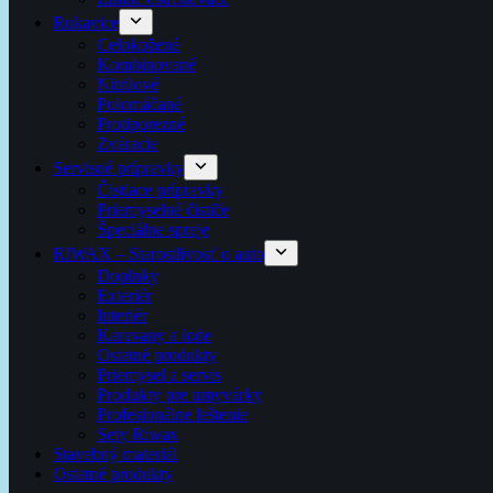
Rukavice
Celokožené
Kombinované
Nitrilové
Polomáčané
Protiporezné
Zváracie
Servisné prípravky
Čistiace prípravky
Priemyselné čističe
Špeciálne spreje
RIWAX – Starostlivosť o auto
Doplnky
Exteriér
Interiér
Karavany a lode
Ostatné produkty
Priemysel a servis
Produkty pre umyvárky
Profesionálne leštenie
Sety Riwax
Stavebný materiál
Ostatné produkty