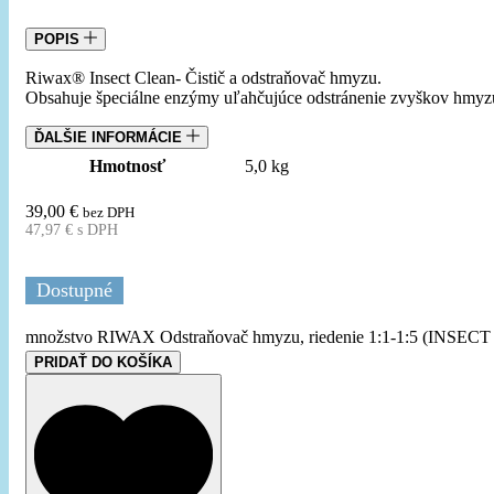
POPIS
Riwax® Insect Clean- Čistič a odstraňovač hmyzu.
Obsahuje špeciálne enzýmy uľahčujúce odstránenie zvyškov hmyzu z
ĎALŠIE INFORMÁCIE
Hmotnosť
5,0 kg
39,00
€
bez DPH
47,97
€
s DPH
Dostupné
množstvo RIWAX Odstraňovač hmyzu, riedenie 1:1-1:5 (INSEC
PRIDAŤ DO KOŠÍKA