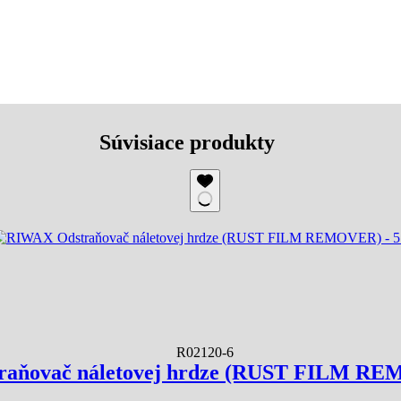
Súvisiace produkty
R02120-6
aňovač náletovej hrdze (RUST FILM RE