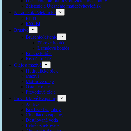
Utesnienie motoraprevodoviek a mechaniky
Zaistenie a Utesnenie matíczávitovložísk
Náradie aku/elektrické
FEIN
RYOBI
Brusivo
Brúsenie/leštenie
Fibrove kotúče
Lamelové kotúče
Brúsne kotúče
Rezné kotúče
Oleje a mazivá
Hydraulické oleje
Mazivá
Motorové oleje
Ostatné oleje
Prevodové oleje
Prevádzkové kvapaliny
Aditíva
Brzdové kvapaliny
Chladiace kvapaliny
Destilovaná voda
Letné ostrekovače
Zimné ostrekovače