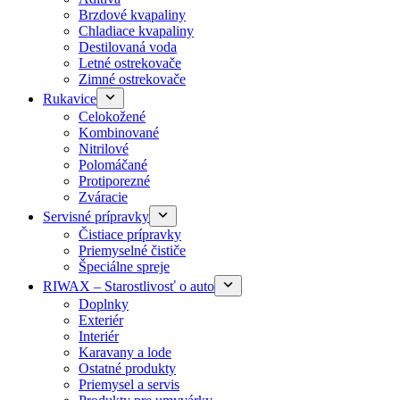
Brzdové kvapaliny
Chladiace kvapaliny
Destilovaná voda
Letné ostrekovače
Zimné ostrekovače
Rukavice
Celokožené
Kombinované
Nitrilové
Polomáčané
Protiporezné
Zváracie
Servisné prípravky
Čistiace prípravky
Priemyselné čističe
Špeciálne spreje
RIWAX – Starostlivosť o auto
Doplnky
Exteriér
Interiér
Karavany a lode
Ostatné produkty
Priemysel a servis