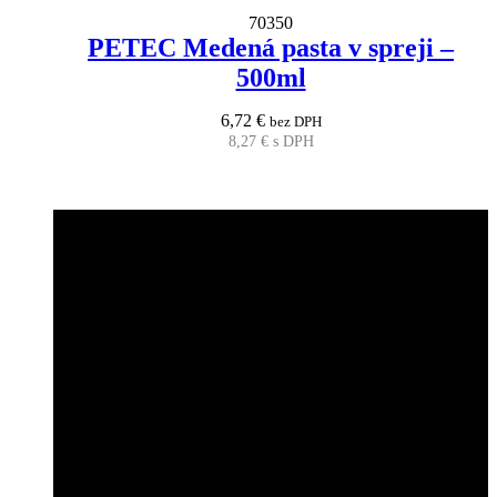
70350
PETEC Medená pasta v spreji –
500ml
6,72
€
bez DPH
8,27
€
s DPH