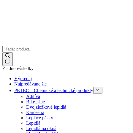
Žiadne výsledky
Výpredaj
Najpredávanejšie
PETEC – Chemické a technické produkty
Aditíva
Bike Line
Dvojzložkové lepidlá
Karoséria
Lepiace pásky
Lepidlá
Lepidlá na okná