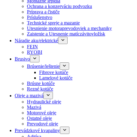
Montážne lepidlá
Ochrana a konzerváciu podvozku
Príprava a čističe
Príslušenstvo
Technické spreje a mazanie
Utesnienie motoraprevodoviek a mechaniky
Zaistenie a Utesnenie matíczávitovložísk
Náradie aku/elektrické
FEIN
RYOBI
Brusivo
Brúsenie/leštenie
Fibrove kotúče
Lamelové kotúče
Brúsne kotúče
Rezné kotúče
Oleje a mazivá
Hydraulické oleje
Mazivá
Motorové oleje
Ostatné oleje
Prevodové oleje
Prevádzkové kvapaliny
Aditíva