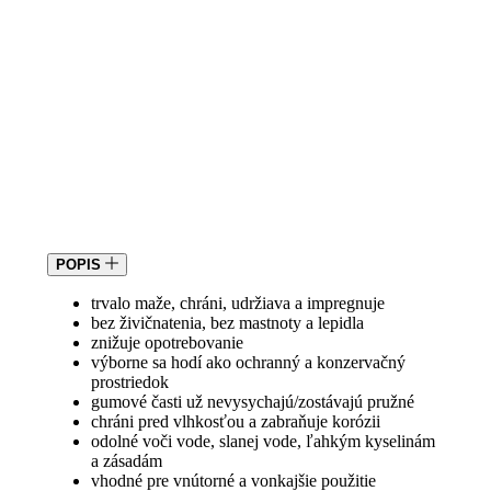
POPIS
trvalo maže, chráni, udržiava a impregnuje
bez živičnatenia, bez mastnoty a lepidla
znižuje opotrebovanie
výborne sa hodí ako ochranný a konzervačný
prostriedok
gumové časti už nevysychajú/zostávajú pružné
chráni pred vlhkosťou a zabraňuje korózii
odolné voči vode, slanej vode, ľahkým kyselinám
a zásadám
vhodné pre vnútorné a vonkajšie použitie