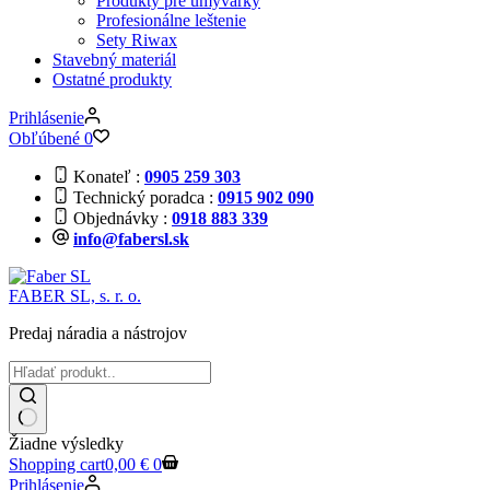
Produkty pre umyvárky
Profesionálne leštenie
Sety Riwax
Stavebný materiál
Ostatné produkty
Prihlásenie
Obľúbené
0
Konateľ
0905 259 303
Technický poradca
0915 902 090
Objednávky
0918 883 339
info@fabersl.sk
FABER SL, s. r. o.
Predaj náradia a nástrojov
Žiadne výsledky
Shopping cart
0,00
€
0
Prihlásenie