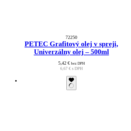
72250
PETEC Grafitový olej v spreji,
Univerzálny olej – 500ml
5,42
€
bez DPH
6,67
€
s DPH