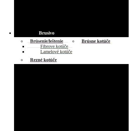
Brusivo
Brúsenie/leštenie
Brúsne kotúče
Fibrove kotúče
Lamelové kotúče
Rezné kotúče