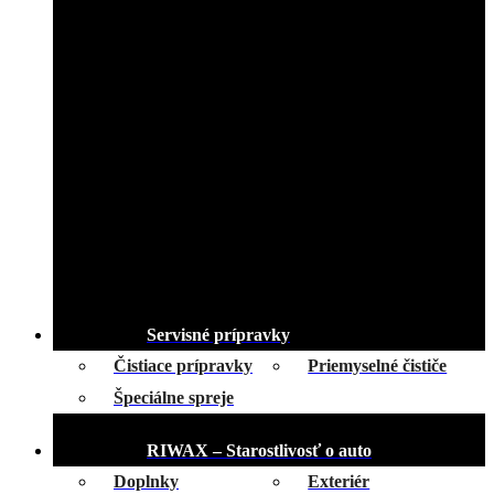
Servisné prípravky
Čistiace prípravky
Priemyselné čističe
Špeciálne spreje
RIWAX – Starostlivosť o auto
Doplnky
Exteriér