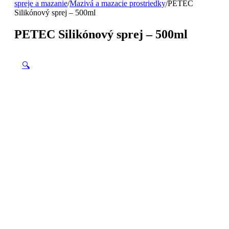
spreje a mazanie
/
Mazivá a mazacie prostriedky
/
PETEC
Silikónový sprej – 500ml
PETEC Silikónový sprej – 500ml
🔍