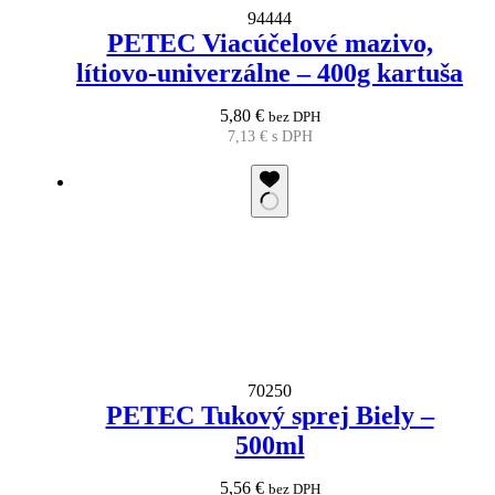
94444
PETEC Viacúčelové mazivo,
lítiovo-univerzálne – 400g kartuša
5,80
€
bez DPH
7,13
€
s DPH
70250
PETEC Tukový sprej Biely –
500ml
5,56
€
bez DPH