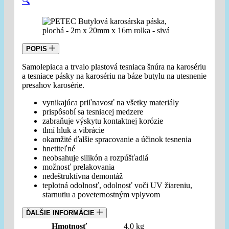
🔍
POPIS
Samolepiaca a trvalo plastová tesniaca šnúra na karosériu
a tesniace pásky na karosériu na báze butylu na utesnenie
presahov karosérie.
vynikajúca priľnavosť na všetky materiály
prispôsobí sa tesniacej medzere
zabraňuje výskytu kontaktnej korózie
tlmí hluk a vibrácie
okamžité ďalšie spracovanie a účinok tesnenia
hnetiteľné
neobsahuje silikón a rozpúšťadlá
možnosť prelakovania
nedeštruktívna demontáž
teplotná odolnosť, odolnosť voči UV žiareniu,
starnutiu a poveternostným vplyvom
ĎALŠIE INFORMÁCIE
Hmotnosť
4,0 kg