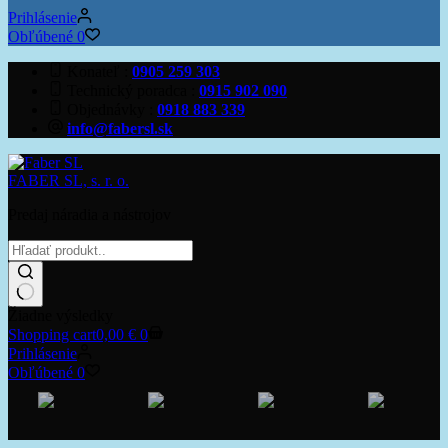
Prihlásenie
Obľúbené
0
Konateľ
0905 259 303
Technický poradca
0915 902 090
Objednávky
0918 883 339
info@fabersl.sk
FABER SL, s. r. o.
Predaj náradia a nástrojov
Žiadne výsledky
Shopping cart
0,00
€
0
Prihlásenie
Obľúbené
0