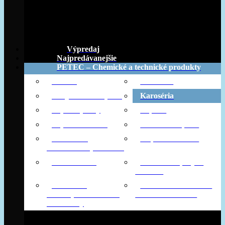
Výpredaj
Najpredávanejšie
PETEC – Chemické a technické produkty
Aditíva
Bike Line
Dvojzložkové lepidlá
Karoséria
Lepiace pásky
Lepidlá
Lepidlá na okná
Montážne lepidlá
Ochrana a
Príprava a čističe
konzerváciu podvozku
Príslušenstvo
Technické spreje a
mazanie
Utesnienie
Zaistenie a Utesnenie
motoraprevodoviek a
matíczávitovložísk
mechaniky