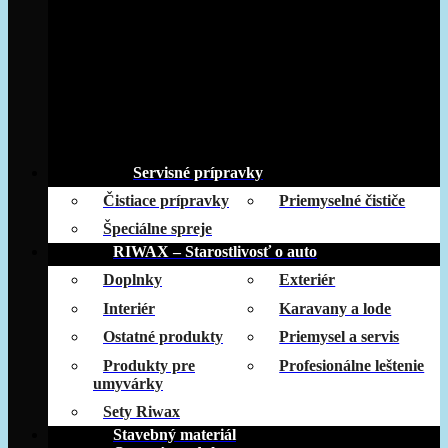
Servisné prípravky
Čistiace prípravky
Priemyselné čističe
Špeciálne spreje
RIWAX – Starostlivosť o auto
Doplnky
Exteriér
Interiér
Karavany a lode
Ostatné produkty
Priemysel a servis
Produkty pre
Profesionálne leštenie
umyvárky
Sety Riwax
Stavebný materiál