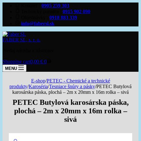
Konateľ
0905 259 303
Technický poradca
0915 902 090
Objednávky
0918 883 339
info@fabersl.sk
FABER SL, s. r. o.
Predaj náradia a nástrojov
Shopping cart
0,00
€
0
MENU
E-shop
/
PETEC - Chemické a technické
produkty
/
Karoséria
/
Tesniace šnúry a pásky
/
PETEC Butylová
karosárska páska, plochá – 2m x 20mm x 16m rolka – sivá
PETEC Butylová karosárska páska,
plochá – 2m x 20mm x 16m rolka –
sivá