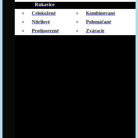
Rukavice
Celokožené
Kombinované
Nitrilové
Polomáčané
Protiporezné
Zváracie