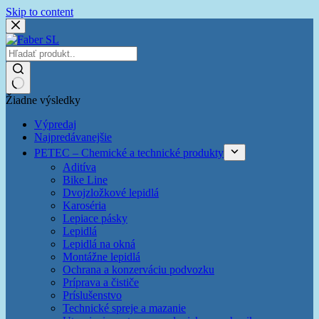
Skip to content
Žiadne výsledky
Výpredaj
Najpredávanejšie
PETEC – Chemické a technické produkty
Aditíva
Bike Line
Dvojzložkové lepidlá
Karoséria
Lepiace pásky
Lepidlá
Lepidlá na okná
Montážne lepidlá
Ochrana a konzerváciu podvozku
Príprava a čističe
Príslušenstvo
Technické spreje a mazanie