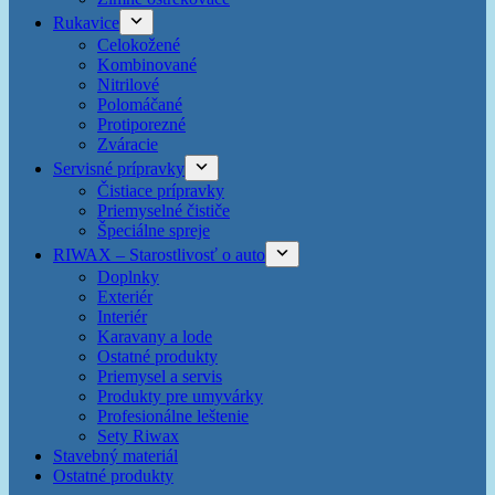
Rukavice
Celokožené
Kombinované
Nitrilové
Polomáčané
Protiporezné
Zváracie
Servisné prípravky
Čistiace prípravky
Priemyselné čističe
Špeciálne spreje
RIWAX – Starostlivosť o auto
Doplnky
Exteriér
Interiér
Karavany a lode
Ostatné produkty
Priemysel a servis
Produkty pre umyvárky
Profesionálne leštenie
Sety Riwax
Stavebný materiál
Ostatné produkty