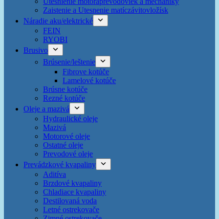
Utesnienie motoraprevodoviek a mechaniky
Zaistenie a Utesnenie matíczávitovložísk
Náradie aku/elektrické
FEIN
RYOBI
Brusivo
Brúsenie/leštenie
Fibrove kotúče
Lamelové kotúče
Brúsne kotúče
Rezné kotúče
Oleje a mazivá
Hydraulické oleje
Mazivá
Motorové oleje
Ostatné oleje
Prevodové oleje
Prevádzkové kvapaliny
Aditíva
Brzdové kvapaliny
Chladiace kvapaliny
Destilovaná voda
Letné ostrekovače
Zimné ostrekovače