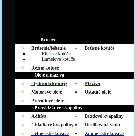
Brusivo
Brúsenie/leštenie
Brúsne kotúče
Fibrove kotúče
Lamelové kotúče
Rezné kotúče
Oleje a mazivá
Hydraulické oleje
Mazivá
Motorové oleje
Ostatné oleje
Prevodové oleje
Prevádzkové kvapaliny
Aditíva
Brzdové kvapaliny
Chladiace kvapaliny
Destilovaná voda
Letné ostrekovače
Zimné ostrekovače