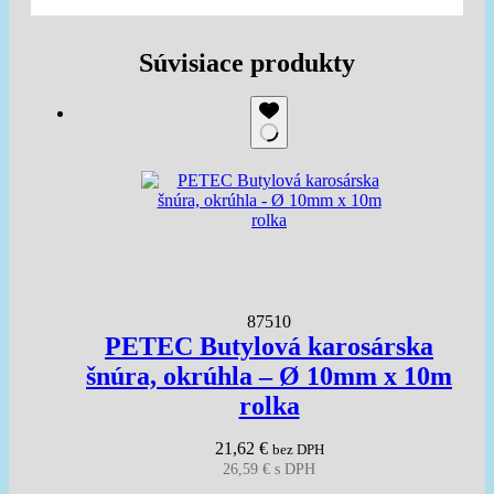
Súvisiace produkty
87510
PETEC Butylová karosárska
šnúra, okrúhla – Ø 10mm x 10m
rolka
21,62
€
bez DPH
26,59
€
s DPH