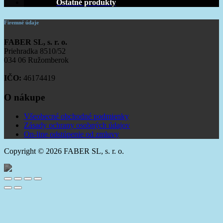
Ostatné produkty
Firemné údaje
FABER SL, s. r. o.
Priehradka 8510/52
034 06 Ružomberok
IČO:
46174419
O nákupe
Všeobecné obchodné podmienky
Zásady ochrany osobných údajov
On-line odstúpenie od zmluvy
Copyright © 2026 FABER SL, s. r. o.