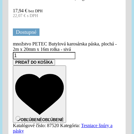
17,94
€
bez DPH
22,07
€
s DPH
Dostupné
množstvo PETEC Butylová karosárska páska, plochá -
2m x 20mm x 16m rolka - sivá
PRIDAŤ DO KOŠÍKA
OBĽÚBENÉ
OBĽÚBENÉ
Katalógové číslo:
87520
Kategória:
Tesniace šnúry a
pásky