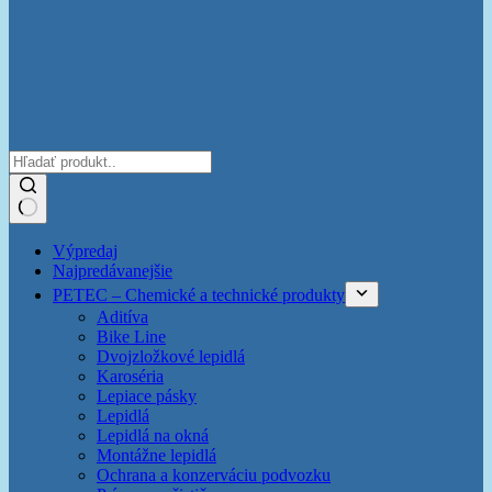
Žiadne
Výpredaj
výsledky
Najpredávanejšie
PETEC – Chemické a technické produkty
Aditíva
Bike Line
Dvojzložkové lepidlá
Karoséria
Lepiace pásky
Lepidlá
Lepidlá na okná
Montážne lepidlá
Ochrana a konzerváciu podvozku