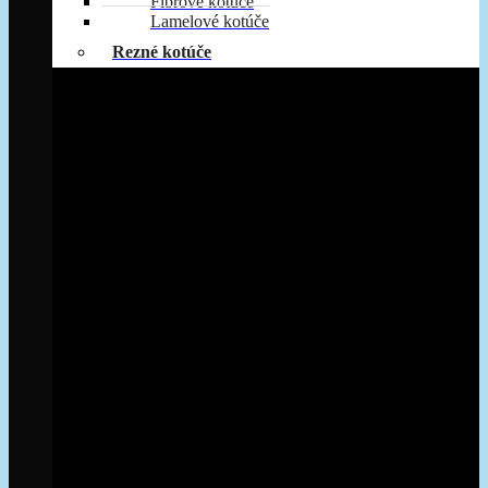
Fibrove kotúče
Lamelové kotúče
Rezné kotúče