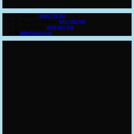
Konateľ
0905 259 303
Technický poradca
0915 902 090
Objednávky
0918 883 339
info@fabersl.sk