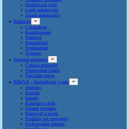
Destilovaná voda
Letné ostrekovače
Zimné ostrekovače
Rukavice
Celokožené
Kombinované
Nitrilové
Polomáčané
Protiporezné
Zváracie
Servisné prípravky
Čistiace prípravky
Priemyselné čističe
Špeciálne spreje
RIWAX – Starostlivosť o auto
Doplnky
Exteriér
Interiér
Karavany a lode
Ostatné produkty
Priemysel a servis
Produkty pre umyvárky
Profesionálne leštenie