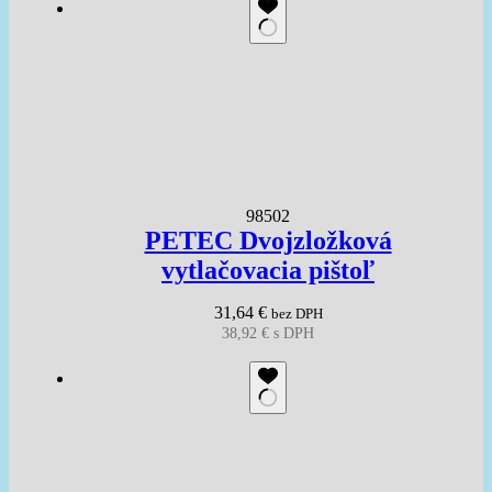
98502
PETEC Dvojzložková
vytlačovacia pištoľ
31,64
€
bez DPH
38,92
€
s DPH