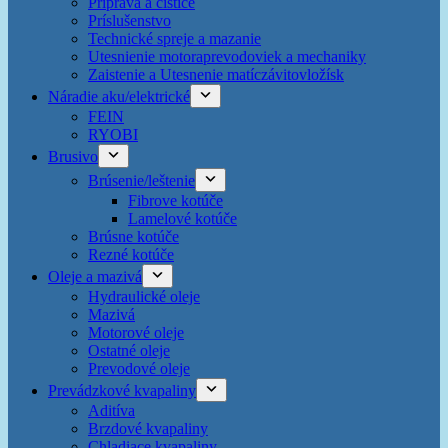
Príprava a čističe
Príslušenstvo
Technické spreje a mazanie
Utesnienie motoraprevodoviek a mechaniky
Zaistenie a Utesnenie matíczávitovložísk
Náradie aku/elektrické
FEIN
RYOBI
Brusivo
Brúsenie/leštenie
Fibrove kotúče
Lamelové kotúče
Brúsne kotúče
Rezné kotúče
Oleje a mazivá
Hydraulické oleje
Mazivá
Motorové oleje
Ostatné oleje
Prevodové oleje
Prevádzkové kvapaliny
Aditíva
Brzdové kvapaliny
Chladiace kvapaliny