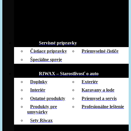
Servisné prípravky
Čistiace prípravky
Priemyselné čističe
Špeciálne spreje
RIWAX – Starostlivosť o auto
Doplnky
Exteriér
Interiér
Karavany a lode
Ostatné produkty
Priemysel a servis
Produkty pre
Profesionálne leštenie
umyvárky
Sety Riwax