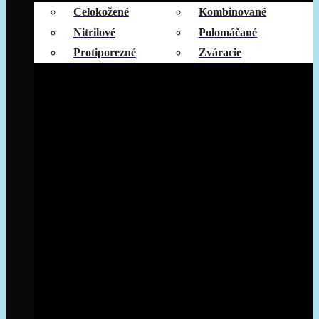
Celokožené
Kombinované
Nitrilové
Polomáčané
Protiporezné
Zváracie