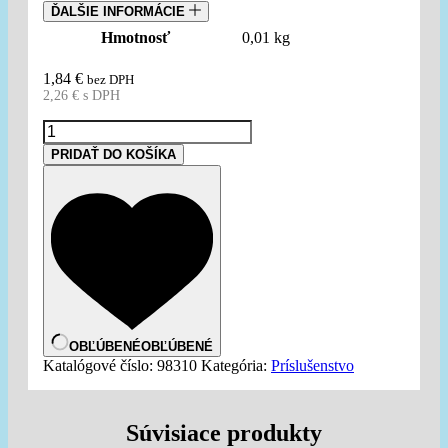
ĎALŠIE INFORMÁCIE
Hmotnosť
0,01 kg
1,84
€
bez DPH
2,26
€
s DPH
množstvo
PETEC
PRIDAŤ DO KOŠÍKA
Brúsna
špongia
OBĽÚBENÉ
OBĽÚBENÉ
Katalógové číslo:
98310
Kategória:
Príslušenstvo
Súvisiace produkty