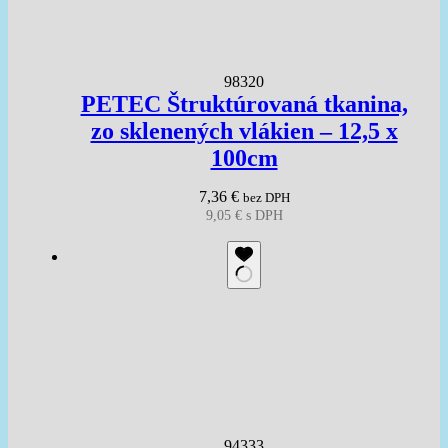
98320
PETEC Štruktúrovaná tkanina,
zo sklenených vlákien – 12,5 x
100cm
7,36
€
bez DPH
9,05
€
s DPH
94333