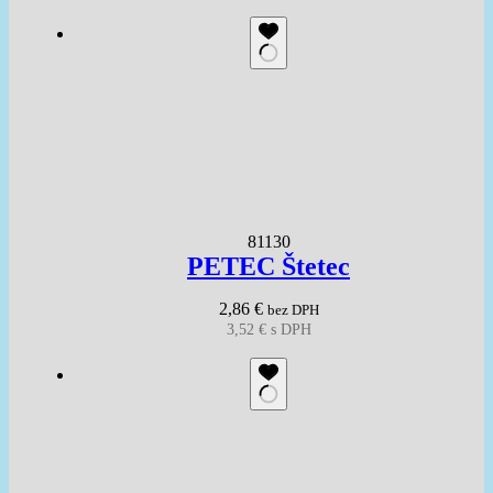
81130
PETEC Štetec
2,86
€
bez DPH
3,52
€
s DPH