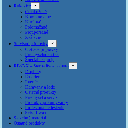
Rukavice
Celokožené
Kombinované
Nitrilové
Polomáčané
Protiporezné
Zváracie
Servisné prípravky
Čistiace prípravky
Priemyselné čističe
Špeciálne spreje
RIWAX – Starostlivosť o auto
Doplnky
Exteriér
Interiér
Karavany a lode
Ostatné produkty
Priemysel a servis
Produkty pre umyvárky
Profesionálne leštenie
Sety Riwax
Stavebný materiál
Ostatné produkty