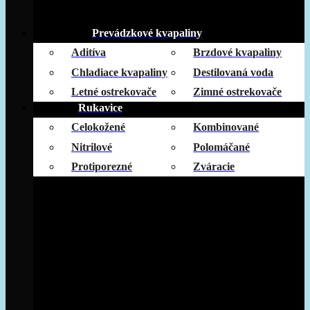
Prevádzkové kvapaliny
Aditíva
Brzdové kvapaliny
Chladiace kvapaliny
Destilovaná voda
Letné ostrekovače
Zimné ostrekovače
Rukavice
Celokožené
Kombinované
Nitrilové
Polomáčané
Protiporezné
Zváracie