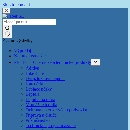
Skip to content
Žiadne výsledky
Výpredaj
Najpredávanejšie
PETEC – Chemické a technické produkty
Aditíva
Bike Line
Dvojzložkové lepidlá
Karoséria
Lepiace pásky
Lepidlá
Lepidlá na okná
Montážne lepidlá
Ochrana a konzerváciu podvozku
Príprava a čističe
Príslušenstvo
Technické spreje a mazanie