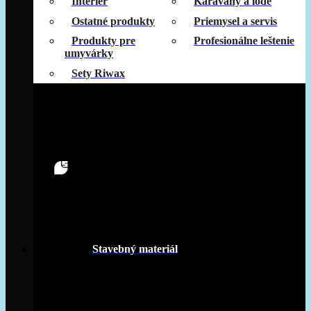
Interiér
Karavany a lode
Ostatné produkty
Priemysel a servis
Produkty pre
Profesionálne leštenie
umyvárky
Sety Riwax
Stavebný materiál