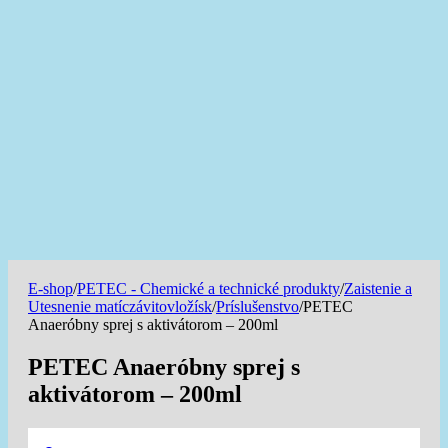
E-shop
/
PETEC - Chemické a technické produkty
/
Zaistenie a
Utesnenie matíczávitovložísk
/
Príslušenstvo
/
PETEC
Anaeróbny sprej s aktivátorom – 200ml
PETEC Anaeróbny sprej s
aktivátorom – 200ml