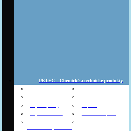
PETEC – Chemické a technické produkty
Aditíva
Bike Line
Dvojzložkové lepidlá
Karoséria
Lepiace pásky
Lepidlá
Lepidlá na okná
Montážne lepidlá
Ochrana a
Príprava a čističe
konzerváciu podvozku