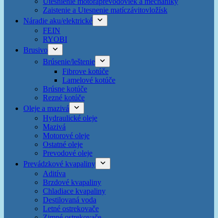
Utesnienie motoraprevodoviek a mechaniky
Zaistenie a Utesnenie matíczávitovložísk
Náradie aku/elektrické
FEIN
RYOBI
Brusivo
Brúsenie/leštenie
Fibrove kotúče
Lamelové kotúče
Brúsne kotúče
Rezné kotúče
Oleje a mazivá
Hydraulické oleje
Mazivá
Motorové oleje
Ostatné oleje
Prevodové oleje
Prevádzkové kvapaliny
Aditíva
Brzdové kvapaliny
Chladiace kvapaliny
Destilovaná voda
Letné ostrekovače
Zimné ostrekovače