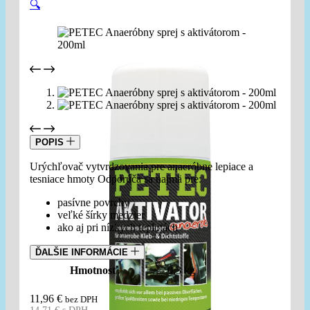
🔍
POPIS
Urýchľovač vytvrdzovania pre anaeróbne lepiace a
tesniace hmoty Odporúča sa najmä pre:
pasívne povrchy
veľké šírky medzier
ako aj pri nízkych teplotách
ĎALŠIE INFORMÁCIE
Hmotnosť
0,3 kg
11,96
€
bez DPH