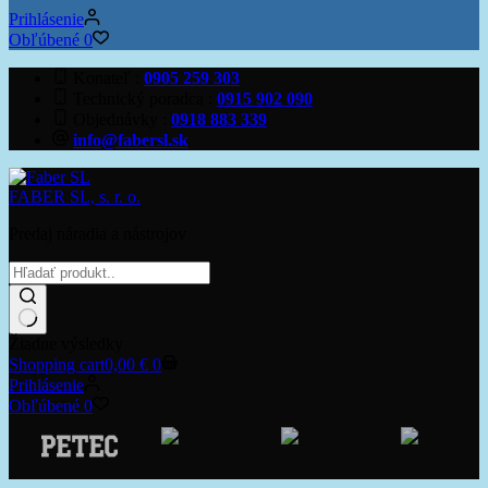
Prihlásenie
Obľúbené
0
Konateľ
0905 259 303
Technický poradca
0915 902 090
Objednávky
0918 883 339
info@fabersl.sk
FABER SL, s. r. o.
Predaj náradia a nástrojov
Žiadne výsledky
Shopping cart
0,00
€
0
Prihlásenie
Obľúbené
0