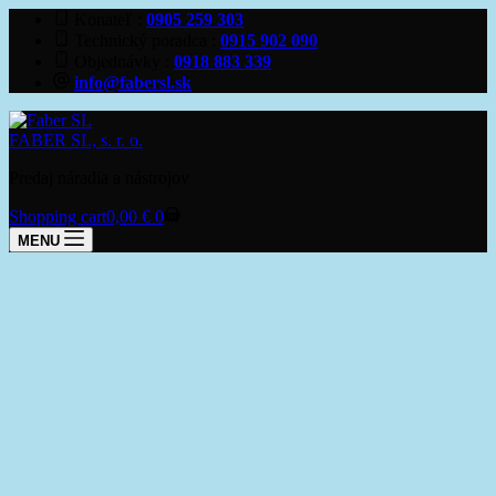
Konateľ
0905 259 303
Technický poradca
0915 902 090
Objednávky
0918 883 339
info@fabersl.sk
FABER SL, s. r. o.
Predaj náradia a nástrojov
Shopping cart
0,00
€
0
MENU