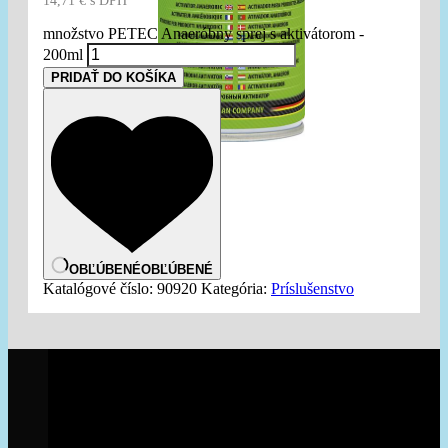
14,71
€
s DPH
množstvo PETEC Anaeróbny sprej s aktivátorom -
200ml
PRIDAŤ DO KOŠÍKA
OBĽÚBENÉ
OBĽÚBENÉ
Katalógové číslo:
90920
Kategória:
Príslušenstvo