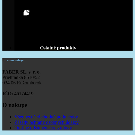
Ostatné produkty
Firemné údaje
FABER SL, s. r. o.
Priehradka 8510/52
034 06 Ružomberok
IČO:
46174419
O nákupe
Všeobecné obchodné podmienky
Zásady ochrany osobných údajov
On-line odstúpenie od zmluvy