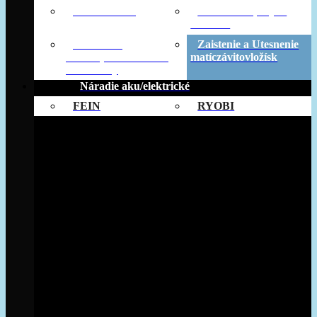
Príslušenstvo
Technické spreje a
mazanie
Utesnienie
Zaistenie a Utesnenie
motoraprevodoviek a
matíczávitovložísk
mechaniky
Náradie aku/elektrické
FEIN
RYOBI