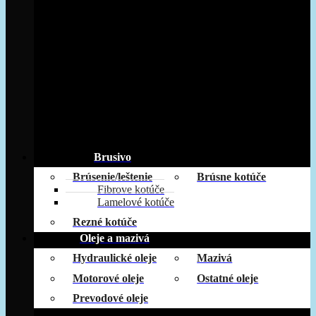
Brusivo
Brúsenie/leštenie
Brúsne kotúče
Fibrove kotúče
Lamelové kotúče
Rezné kotúče
Oleje a mazivá
Hydraulické oleje
Mazivá
Motorové oleje
Ostatné oleje
Prevodové oleje