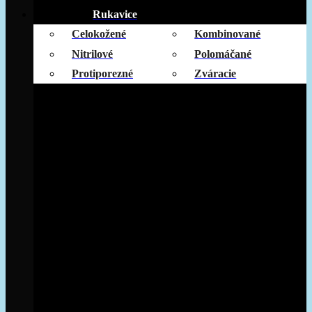
Rukavice
Celokožené
Kombinované
Nitrilové
Polomáčané
Protiporezné
Zváracie