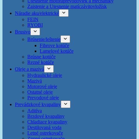
Utesnienie motoraprevodoviek a mechaniky
Zaistenie a Utesnenie matíczávitovložísk
Náradie aku/elektrické
FEIN
RYOBI
Brusivo
Brúsenie/leštenie
Fibrove kotúče
Lamelové kotúče
Brúsne kotúče
Rezné kotúče
Oleje a mazivá
Hydraulické oleje
Mazivá
Motorové oleje
Ostatné oleje
Prevodové oleje
Prevádzkové kvapaliny
Aditíva
Brzdové kvapaliny
Chladiace kvapaliny
Destilovaná voda
Letné ostrekovače
Zimné ostrekovače