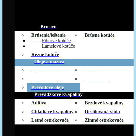
Brusivo
Brúsenie/leštenie
Brúsne kotúče
Fibrove kotúče
Lamelové kotúče
Rezné kotúče
Oleje a mazivá
Hydraulické oleje
Mazivá
Motorové oleje
Ostatné oleje
Prevodové oleje
Prevádzkové kvapaliny
Aditíva
Brzdové kvapaliny
Chladiace kvapaliny
Destilovaná voda
Letné ostrekovače
Zimné ostrekovače