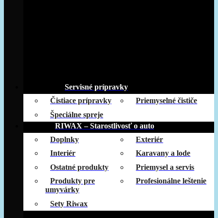
Servisné prípravky
Čistiace prípravky
Priemyselné čističe
Špeciálne spreje
RIWAX – Starostlivosť o auto
Doplnky
Exteriér
Interiér
Karavany a lode
Ostatné produkty
Priemysel a servis
Produkty pre
Profesionálne leštenie
umyvárky
Sety Riwax