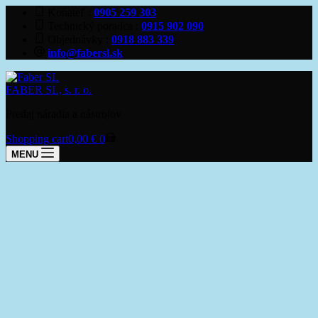
Konateľ
0905 259 303
Technický poradca
0915 902 090
Objednávky
0918 883 339
info@fabersl.sk
FABER SL, s. r. o.
Predaj náradia a nástrojov
Shopping cart
0,00
€
0
MENU