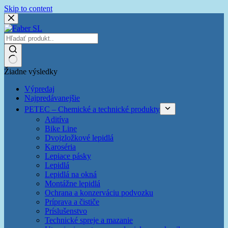
Skip to content
Žiadne výsledky
Výpredaj
Najpredávanejšie
PETEC – Chemické a technické produkty
Aditíva
Bike Line
Dvojzložkové lepidlá
Karoséria
Lepiace pásky
Lepidlá
Lepidlá na okná
Montážne lepidlá
Ochrana a konzerváciu podvozku
Príprava a čističe
Príslušenstvo
Technické spreje a mazanie