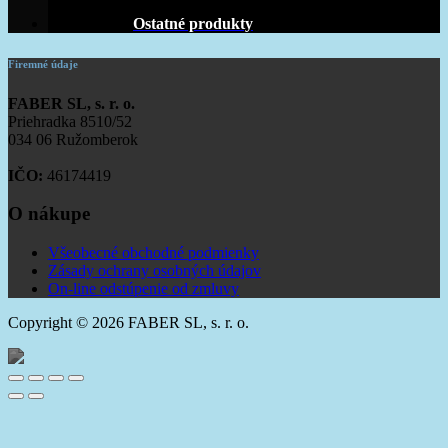
Ostatné produkty
Firemné údaje
FABER SL, s. r. o.
Priehradka 8510/52
034 06 Ružomberok
IČO:
46174419
O nákupe
Všeobecné obchodné podmienky
Zásady ochrany osobných údajov
On-line odstúpenie od zmluvy
Copyright © 2026 FABER SL, s. r. o.