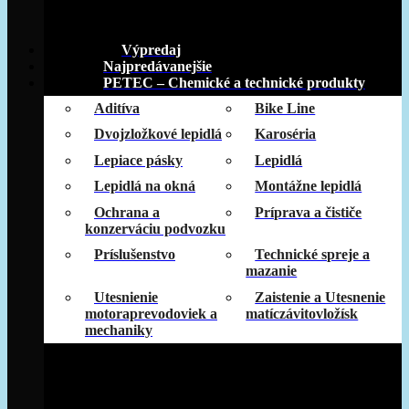
Výpredaj
Najpredávanejšie
PETEC – Chemické a technické produkty
Aditíva
Bike Line
Dvojzložkové lepidlá
Karoséria
Lepiace pásky
Lepidlá
Lepidlá na okná
Montážne lepidlá
Ochrana a
Príprava a čističe
konzerváciu podvozku
Príslušenstvo
Technické spreje a
mazanie
Utesnienie
Zaistenie a Utesnenie
motoraprevodoviek a
matíczávitovložísk
mechaniky