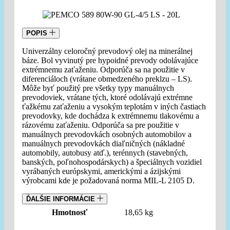
POPIS
Univerzálny celoročný prevodový olej na minerálnej
báze. Bol vyvinutý pre hypoidné prevody odolávajúce
extrémnemu zaťaženiu. Odporúča sa na použitie v
diferenciáloch (vrátane obmedzeného preklzu – LS).
Môže byť použitý pre všetky typy manuálnych
prevodoviek, vrátane tých, ktoré odolávajú extrémne
ťažkému zaťaženiu a vysokým teplotám v iných častiach
prevodovky, kde dochádza k extrémnemu tlakovému a
rázovému zaťaženiu. Odporúča sa pre použitie v
manuálnych prevodovkách osobných automobilov a
manuálnych prevodovkách diaľničných (nákladné
automobily, autobusy atď.), terénnych (stavebných,
banských, poľnohospodárskych) a špeciálnych vozidiel
vyrábaných európskymi, americkými a ázijskými
výrobcami kde je požadovaná norma MIL-L 2105 D.
ĎALŠIE INFORMÁCIE
Hmotnosť
18,65 kg