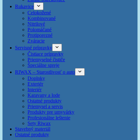
Rukavice
Celokožené
Kombinované
Nitrilové
Polomáčané
Protiporezné
Zváracie
Servisné prípravky
Čistiace prípravky
Priemyselné čističe
Špeciálne spreje
RIWAX – Starostlivosť o auto
Doplnky
Exteriér
Interiér
Karavany a lode
Ostatné produkty
Priemysel a servis
Produkty pre umyvárky
Profesionálne leštenie
Sety Riwax
Stavebný materiál
Ostatné produkty