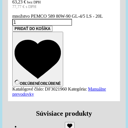
63,23
€
bez DPH
77,77
€
s DPH
množstvo PEMCO 589 80W-90 GL-4/5 LS - 20L
PRIDAŤ DO KOŠÍKA
OBĽÚBENÉ
OBĽÚBENÉ
Katalógové číslo:
DF3021960
Kategória:
Manuálne
prevodovky
Súvisiace produkty