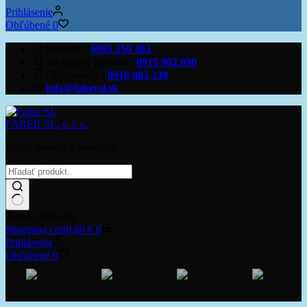
Prihlásenie
Obľúbené
0
Konateľ
0905 259 303
Technický poradca
0915 902 090
Objednávky
0918 883 339
info@fabersl.sk
FABER SL, s. r. o.
Predaj náradia a nástrojov
Žiadne výsledky
Shopping cart
0,00
€
0
Prihlásenie
Obľúbené
0