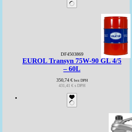
DF4503869
EUROL Transyn 75W-90 GL 4/5
– 60L
350,74
€
bez DPH
431,41
€
s DPH