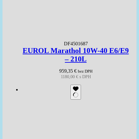
DF4501687
EUROL Marathol 10W-40 E6/E9
– 210L
959,35
€
bez DPH
1180,00
€
s DPH