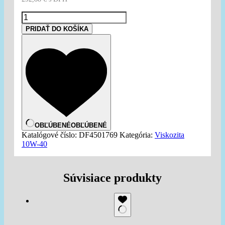
množstvo
EUROL
PRIDAŤ DO KOŠÍKA
Fusion
10W-
40
E7
-
60L
OBĽÚBENÉ
OBĽÚBENÉ
Katalógové číslo:
DF4501769
Kategória:
Viskozita
10W-40
Súvisiace produkty