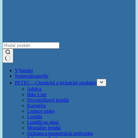
Žiadne
Výpredaj
výsledky
Najpredávanejšie
PETEC – Chemické a technické produkty
Aditíva
Bike Line
Dvojzložkové lepidlá
Karoséria
Lepiace pásky
Lepidlá
Lepidlá na okná
Montážne lepidlá
Ochrana a konzerváciu podvozku