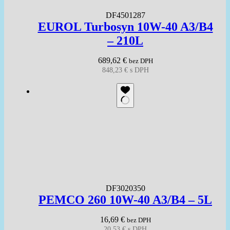
DF4501287
EUROL Turbosyn 10W-40 A3/B4
– 210L
689,62
€
bez DPH
848,23
€
s DPH
DF3020350
PEMCO 260 10W-40 A3/B4 – 5L
16,69
€
bez DPH
20,53
€
s DPH