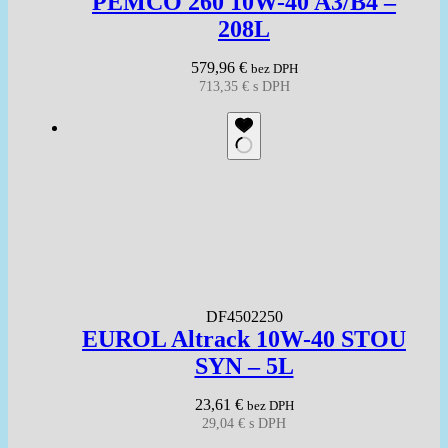
PEMCO 260 10W-40 A3/B4 –
208L
579,96
€
bez DPH
713,35
€
s DPH
DF4502250
EUROL Altrack 10W-40 STOU
SYN – 5L
23,61
€
bez DPH
29,04
€
s DPH