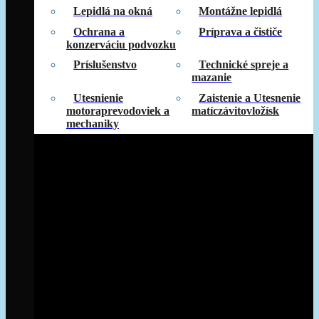
Lepidlá na okná
Montážne lepidlá
Ochrana a
Príprava a čističe
konzerváciu podvozku
Príslušenstvo
Technické spreje a
mazanie
Utesnienie
Zaistenie a Utesnenie
motoraprevodoviek a
matíczávitovložísk
mechaniky