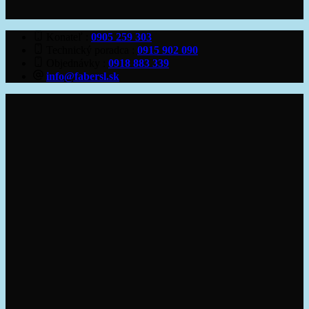
Konateľ
0905 259 303
Technický poradca
0915 902 090
Objednávky
0918 883 339
info@fabersl.sk