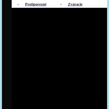
Protiporezné
Zváracie