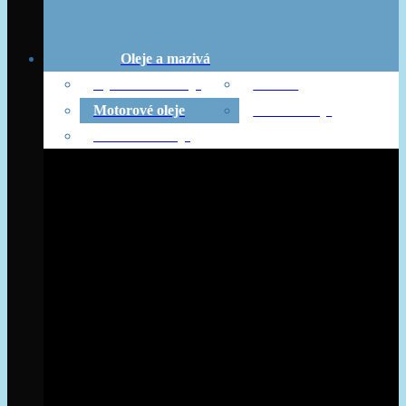
Oleje a mazivá
Hydraulické oleje
Mazivá
Motorové oleje
Ostatné oleje
Prevodové oleje