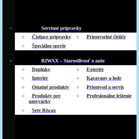
Servisné prípravky
Čistiace prípravky
Priemyselné čističe
Špeciálne spreje
RIWAX – Starostlivosť o auto
Doplnky
Exteriér
Interiér
Karavany a lode
Ostatné produkty
Priemysel a servis
Produkty pre
Profesionálne leštenie
umyvárky
Sety Riwax