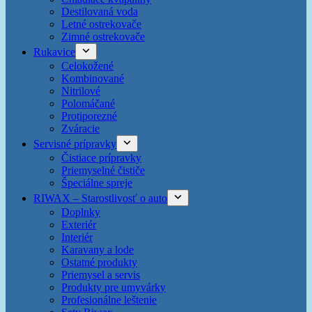
Destilovaná voda
Letné ostrekovače
Zimné ostrekovače
Rukavice
Celokožené
Kombinované
Nitrilové
Polomáčané
Protiporezné
Zváracie
Servisné prípravky
Čistiace prípravky
Priemyselné čističe
Špeciálne spreje
RIWAX – Starostlivosť o auto
Doplnky
Exteriér
Interiér
Karavany a lode
Ostatné produkty
Priemysel a servis
Produkty pre umyvárky
Profesionálne leštenie