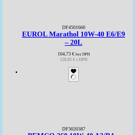
DF4501660
EUROL Marathol 10W-40 E6/E9
– 20L
104,73
€
bez DPH
128,82
€
s DPH
DF3020387