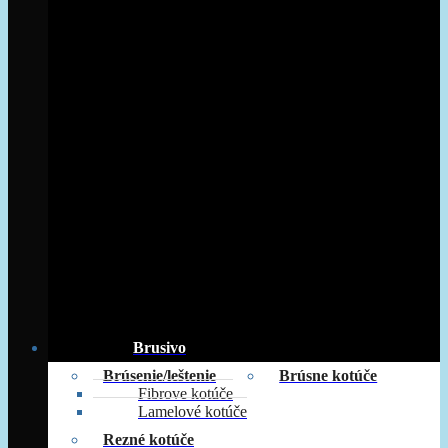
Brusivo
Brúsenie/leštenie
Brúsne kotúče
Fibrove kotúče
Lamelové kotúče
Rezné kotúče