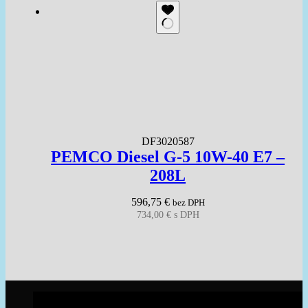
DF3020587
PEMCO Diesel G-5 10W-40 E7 –
208L
596,75
€
bez DPH
734,00
€
s DPH