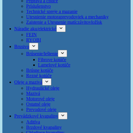
Príprava a čističe
Príslušenstvo
Technické spreje a mazanie
Utesnienie motoraprevodoviek a mechaniky
Zaistenie a Utesnenie matíczávitovložísk
Náradie aku/elektrické
FEIN
RYOBI
Brusivo
Brúsenie/leštenie
Fibrove kotúče
Lamelové kotúče
Brúsne kotúče
Rezné kotúče
Oleje a mazivá
Hydraulické oleje
Mazivá
Motorové oleje
Ostatné oleje
Prevodové oleje
Prevádzkové kvapaliny
Aditíva
Brzdové kvapaliny
Chladiace kvapaliny