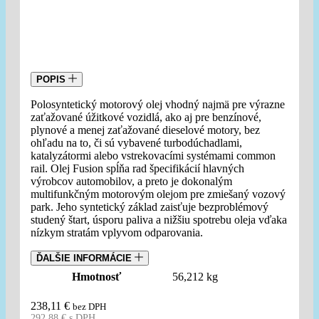
POPIS
Polosyntetický motorový olej vhodný najmä pre výrazne
zaťažované úžitkové vozidlá, ako aj pre benzínové,
plynové a menej zaťažované dieselové motory, bez
ohľadu na to, či sú vybavené turbodúchadlami,
katalyzátormi alebo vstrekovacími systémami common
rail. Olej Fusion spĺňa rad špecifikácií hlavných
výrobcov automobilov, a preto je dokonalým
multifunkčným motorovým olejom pre zmiešaný vozový
park. Jeho syntetický základ zaisťuje bezproblémový
studený štart, úsporu paliva a nižšiu spotrebu oleja vďaka
nízkym stratám vplyvom odparovania.
ĎALŠIE INFORMÁCIE
Hmotnosť
56,212 kg
238,11
€
bez DPH
292,88
€
s DPH