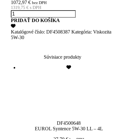
1072,97
€
bez DPH
1319,75
€
s DPH
množstvo
EUROL
PRIDAŤ DO KOŠÍKA
Evolence
5W-
Katalógové číslo:
DF4508387
Kategória:
Viskozita
30
5W-30
-
210L
Súvisiace produkty
DF4500648
EUROL Syntence 5W-30 LL – 4L