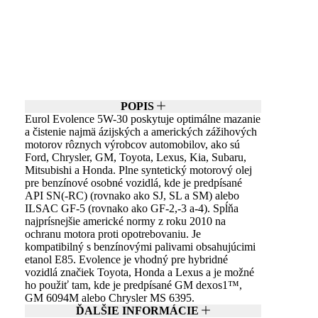
POPIS
Eurol Evolence 5W-30 poskytuje optimálne mazanie
a čistenie najmä ázijských a amerických zážihových
motorov rôznych výrobcov automobilov, ako sú
Ford, Chrysler, GM, Toyota, Lexus, Kia, Subaru,
Mitsubishi a Honda. Plne syntetický motorový olej
pre benzínové osobné vozidlá, kde je predpísané
API SN(-RC) (rovnako ako SJ, SL a SM) alebo
ILSAC GF-5 (rovnako ako GF-2,-3 a-4). Spĺňa
najprísnejšie americké normy z roku 2010 na
ochranu motora proti opotrebovaniu. Je
kompatibilný s benzínovými palivami obsahujúcimi
etanol E85. Evolence je vhodný pre hybridné
vozidlá značiek Toyota, Honda a Lexus a je možné
ho použiť tam, kde je predpísané GM dexos1™,
GM 6094M alebo Chrysler MS 6395.
ĎALŠIE INFORMÁCIE