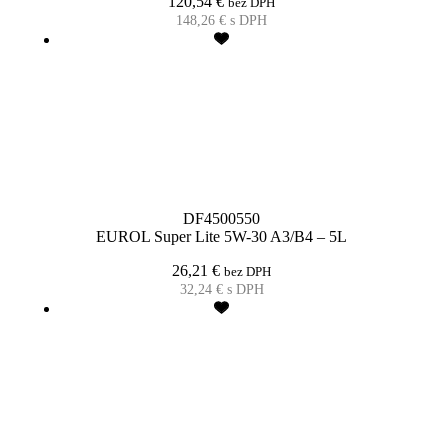
120,54
€
bez DPH
148,26
€
s DPH
DF4500550
EUROL Super Lite 5W-30 A3/B4 – 5L
26,21
€
bez DPH
32,24
€
s DPH