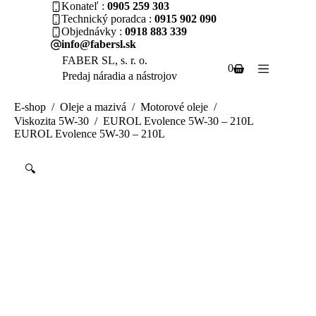
Skip
Konateľ
0905 259 303
to
Technický poradca
0915 902 090
content
Objednávky
0918 883 339
info@fabersl.sk
FABER SL, s. r. o.
Shopping
0
Predaj náradia a nástrojov
cart
E-shop
/
Oleje a mazivá
/
Motorové oleje
/
Viskozita 5W-30
/
EUROL Evolence 5W-30 – 210L
EUROL Evolence 5W-30 – 210L
🔍