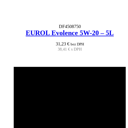
DF4508750
EUROL Evolence 5W-20 – 5L
31,23
€
bez DPH
38,41
€
s DPH