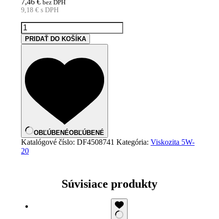
7,46
€
bez DPH
9,18
€
s DPH
množstvo
EUROL
PRIDAŤ DO KOŠÍKA
Evolence
5W-
20
-
1L
OBĽÚBENÉ
OBĽÚBENÉ
Katalógové číslo:
DF4508741
Kategória:
Viskozita 5W-
20
Súvisiace produkty