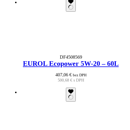
DF4508569
EUROL Ecopower 5W-20 – 60L
407,06
€
bez DPH
500,68
€
s DPH