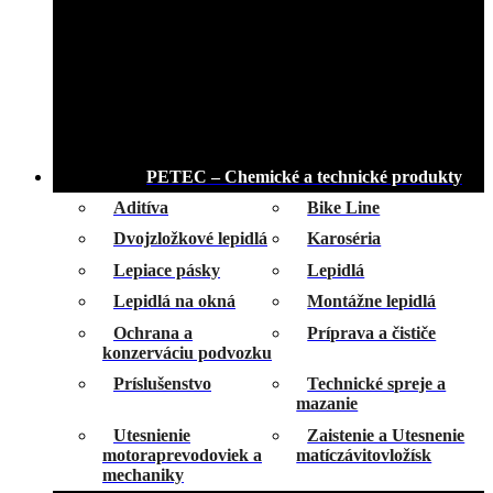
PETEC – Chemické a technické produkty
Aditíva
Bike Line
Dvojzložkové lepidlá
Karoséria
Lepiace pásky
Lepidlá
Lepidlá na okná
Montážne lepidlá
Ochrana a
Príprava a čističe
konzerváciu podvozku
Príslušenstvo
Technické spreje a
mazanie
Utesnienie
Zaistenie a Utesnenie
motoraprevodoviek a
matíczávitovložísk
mechaniky