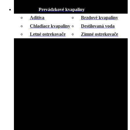
Prevádzkové kvapaliny
Aditíva
Brzdové kvapaliny
Chladiace kvapaliny
Destilovaná voda
Letné ostrekovače
Zimné ostrekovače