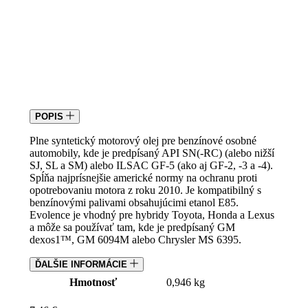
POPIS
Plne syntetický motorový olej pre benzínové osobné
automobily, kde je predpísaný API SN(-RC) (alebo nižší
SJ, SL a SM) alebo ILSAC GF-5 (ako aj GF-2, -3 a -4).
Spĺňa najprísnejšie americké normy na ochranu proti
opotrebovaniu motora z roku 2010. Je kompatibilný s
benzínovými palivami obsahujúcimi etanol E85.
Evolence je vhodný pre hybridy Toyota, Honda a Lexus
a môže sa používať tam, kde je predpísaný GM
dexos1™, GM 6094M alebo Chrysler MS 6395.
ĎALŠIE INFORMÁCIE
Hmotnosť
0,946 kg