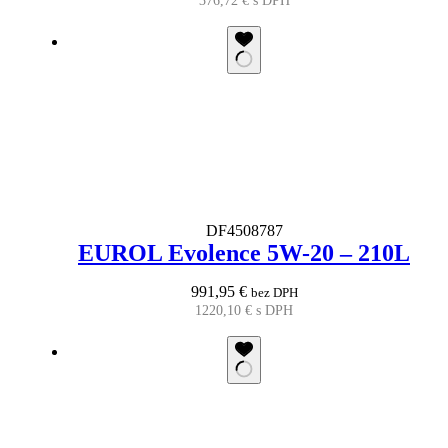
376,72
€
s DPH
DF4508787
EUROL Evolence 5W-20 – 210L
991,95
€
bez DPH
1220,10
€
s DPH