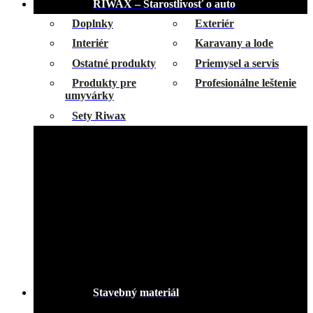
RIWAX – Starostlivosť o auto
Doplnky
Exteriér
Interiér
Karavany a lode
Ostatné produkty
Priemysel a servis
Produkty pre
Profesionálne leštenie
umyvárky
Sety Riwax
Stavebný materiál