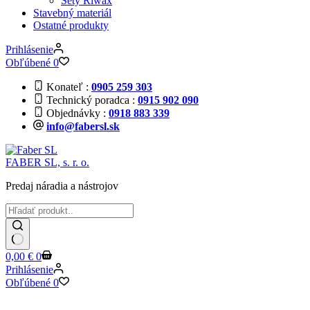
Sety Riwax
Stavebný materiál
Ostatné produkty
Prihlásenie
Obľúbené
0
Konateľ
0905 259 303
Technický poradca
0915 902 090
Objednávky
0918 883 339
info@fabersl.sk
FABER SL, s. r. o.
Predaj náradia a nástrojov
Žiadne
Shopping
0,00
€
0
výsledky
cart
Prihlásenie
Obľúbené
0