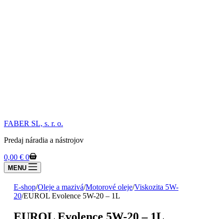
FABER SL, s. r. o.
Predaj náradia a nástrojov
Shopping
0,00
€
0
cart
MENU
E-shop
/
Oleje a mazivá
/
Motorové oleje
/
Viskozita 5W-
20
/
EUROL Evolence 5W-20 – 1L
EUROL Evolence 5W-20 – 1L