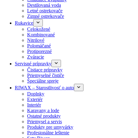
Destilovaná voda
Letné ostrekovače
Zimné ostrekovače
Rukavice
Celokožené
Kombinované
Nitrilové
Polomáčané
Protiporezné
Zváracie
Servisné prípravky
Čistiace prípravky
Priemyselné čističe
Špeciálne spreje
RIWAX – Starostlivosť o auto
Doplnky
Exteriér
Interiér
Karavany a lode
Ostatné produkty
Priemysel a servis
Produkty pre umyvárky
Profesionálne leštenie