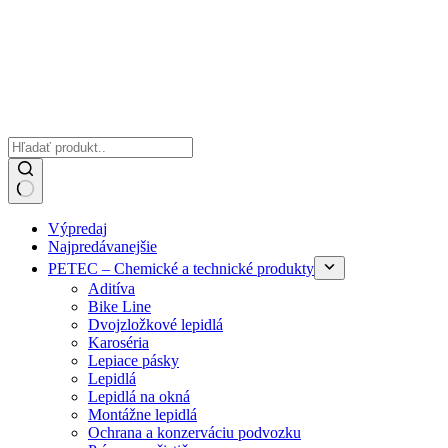
Žiadne
Výpredaj
výsledky
Najpredávanejšie
PETEC – Chemické a technické produkty
Aditíva
Bike Line
Dvojzložkové lepidlá
Karoséria
Lepiace pásky
Lepidlá
Lepidlá na okná
Montážne lepidlá
Ochrana a konzerváciu podvozku