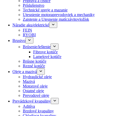
Príprava a čističe
Príslušenstvo
Technické spreje a mazanie
Utesnienie motoraprevodoviek a mechaniky
Zaistenie a Utesnenie matíczávitovložísk
Náradie aku/elektrické
FEIN
RYOBI
Brusivo
Brúsenie/leštenie
Fibrove kotúče
Lamelové kotúče
Brúsne kotúče
Rezné kotúče
Oleje a mazivá
Hydraulické oleje
Mazivá
Motorové oleje
Ostatné oleje
Prevodové oleje
Prevádzkové kvapaliny
Aditíva
Brzdové kvapaliny
Chladiace kvapaliny