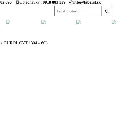
902 090
Objednávky
0918 883 339
info@fabersl.sk
Žiadne
výsledky
/
EUROL CVT 1304 – 60L