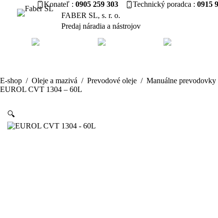
Skip
Konateľ
0905 259 303
Technický poradca
0915 
to
FABER SL, s. r. o.
content
Predaj náradia a nástrojov
E-shop
/
Oleje a mazivá
/
Prevodové oleje
/
Manuálne prevodovky
EUROL CVT 1304 – 60L
🔍