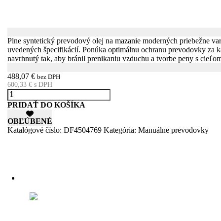
Plne syntetický prevodový olej na mazanie moderných priebežne 
uvedených špecifikácií. Ponúka optimálnu ochranu prevodovky za k
navrhnutý tak, aby bránil prenikaniu vzduchu a tvorbe peny s cieľom
488,07
€
bez DPH
600,33
€
s DPH
množstvo
EUROL
PRIDAŤ DO KOŠÍKA
CVT
1304
OBĽÚBENÉ
-
Katalógové číslo:
DF4504769
Kategória:
Manuálne prevodovky
60L