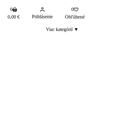
Shopping
0
0
cart
Prihlásenie
0,00
€
Obľúbené
Viac kategórií ▼