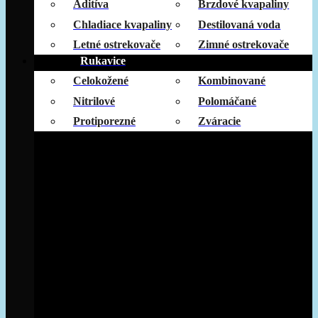
Aditíva
Brzdové kvapaliny
Chladiace kvapaliny
Destilovaná voda
Letné ostrekovače
Zimné ostrekovače
Rukavice
Celokožené
Kombinované
Nitrilové
Polomáčané
Protiporezné
Zváracie