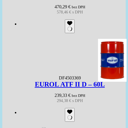
470,29
€
bez DPH
578,46
€
s DPH
DF4503369
EUROL ATF II D – 60L
239,33
€
bez DPH
294,38
€
s DPH