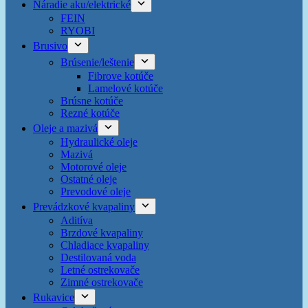
Náradie aku/elektrické
FEIN
RYOBI
Brusivo
Brúsenie/leštenie
Fibrove kotúče
Lamelové kotúče
Brúsne kotúče
Rezné kotúče
Oleje a mazivá
Hydraulické oleje
Mazivá
Motorové oleje
Ostatné oleje
Prevodové oleje
Prevádzkové kvapaliny
Aditíva
Brzdové kvapaliny
Chladiace kvapaliny
Destilovaná voda
Letné ostrekovače
Zimné ostrekovače
Rukavice