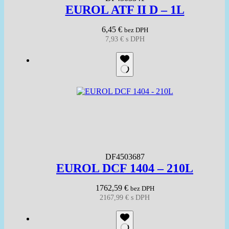
EUROL ATF II D – 1L
6,45
€
bez DPH
7,93
€
s DPH
DF4503687
EUROL DCF 1404 – 210L
1762,59
€
bez DPH
2167,99
€
s DPH