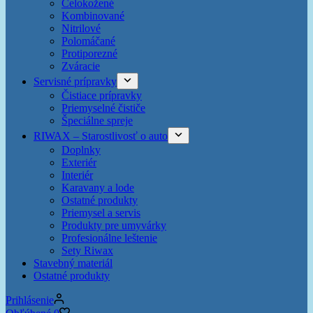
Celokožené
Kombinované
Nitrilové
Polomáčané
Protiporezné
Zváracie
Servisné prípravky
Čistiace prípravky
Priemyselné čističe
Špeciálne spreje
RIWAX – Starostlivosť o auto
Doplnky
Exteriér
Interiér
Karavany a lode
Ostatné produkty
Priemysel a servis
Produkty pre umyvárky
Profesionálne leštenie
Sety Riwax
Stavebný materiál
Ostatné produkty
Prihlásenie