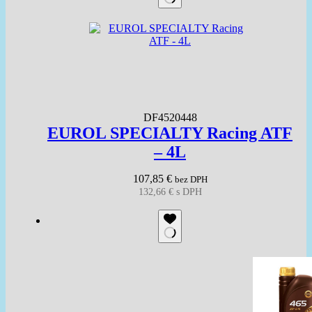
DF4520448
EUROL SPECIALTY Racing ATF
– 4L
107,85
€
bez DPH
132,66
€
s DPH