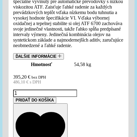
špeciálne vyvinutý pre automatické prevodovky s nízkou
viskozitou ATF. Zaisťuje ľahké radenie za každých
prevádzkových teplôt vďaka nízkemu bodu tuhnutia a
vysokej hodnote špecifikácie VI. Vďaka výbornej
oxidačnej a tepelnej stabilite si olej ATF 6700 zachováva
svoje jedinečné vlastnosti, takže ľahko spĺňa predpísané
intervaly výmeny. Jedinečná kombinácia olejov na
syntetickom základe a najmodernejších aditív, zaručujúce
neobmedzené a ľahké radenie.
ĎALŠIE INFORMÁCIE
Hmotnosť
54,58 kg
395,20
€
bez DPH
486,10
€
s DPH
množstvo
EUROL
PRIDAŤ DO KOŠÍKA
ATF
6700
-
60L