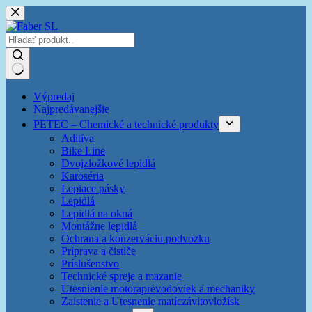
Skip
to
content
Žiadne
Výpredaj
výsledky
Najpredávanejšie
PETEC – Chemické a technické produkty
Aditíva
Bike Line
Dvojzložkové lepidlá
Karoséria
Lepiace pásky
Lepidlá
Lepidlá na okná
Montážne lepidlá
Ochrana a konzerváciu podvozku
Príprava a čističe
Príslušenstvo
Technické spreje a mazanie
Utesnienie motoraprevodoviek a mechaniky
Zaistenie a Utesnenie matíczávitovložísk