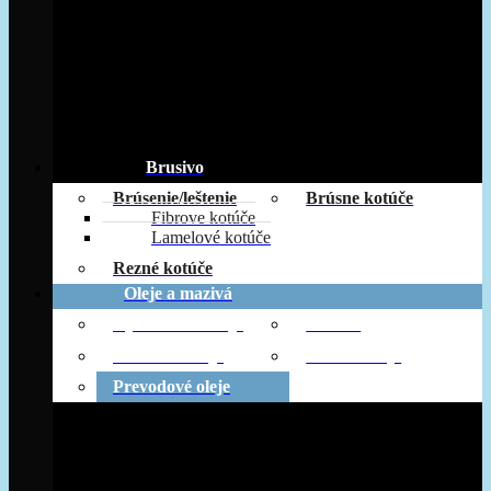
Brusivo
Brúsenie/leštenie
Brúsne kotúče
Fibrove kotúče
Lamelové kotúče
Rezné kotúče
Oleje a mazivá
Hydraulické oleje
Mazivá
Motorové oleje
Ostatné oleje
Prevodové oleje