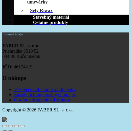
umyvárky
Sety Riwax
Stavebný materiál
Ostatné produkty
Firemné údaje
FABER SL, s. r. o.
Priehradka 8510/52
034 06 Ružomberok
IČO:
46174419
O nákupe
Všeobecné obchodné podmienky
Zásady ochrany osobných údajov
On-line odstúpenie od zmluvy
Copyright © 2026 FABER SL, s. r. o.