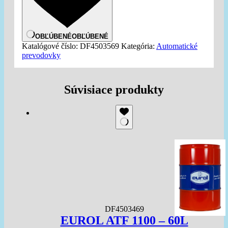
OBĽÚBENÉ
OBĽÚBENÉ
Katalógové číslo:
DF4503569
Kategória:
Automatické
prevodovky
Súvisiace produkty
DF4503469
EUROL ATF 1100 – 60L