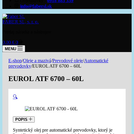
Objednávky
0918 883 339
info@fabersl.sk
FABER SL, s. r. o.
Predaj náradia a nástrojov
Shopping
0,00
€
0
cart
MENU
E-shop
/
Oleje a mazivá
/
Prevodové oleje
/
Automatické
prevodovky
/
EUROL ATF 6700 – 60L
EUROL ATF 6700 – 60L
🔍
POPIS
Syntetický olej pre automatické prevodovky, ktorý je