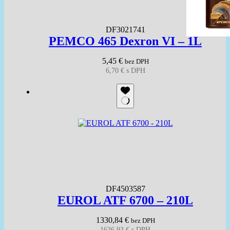
DF3021741
PEMCO 465 Dexron VI – 1L
5,45
€
bez DPH
6,70
€
s DPH
DF4503587
EUROL ATF 6700 – 210L
1330,84
€
bez DPH
1636,93
€
s DPH