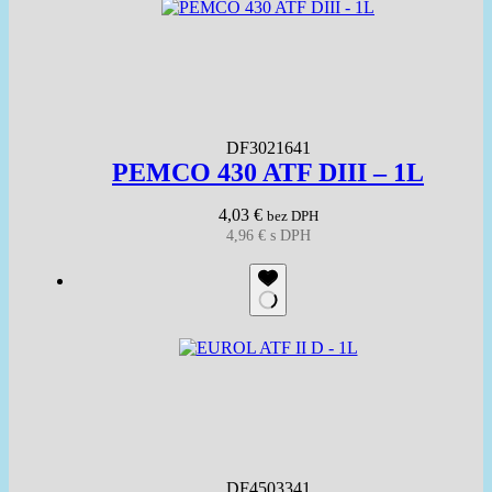
DF3021641
PEMCO 430 ATF DIII – 1L
4,03
€
bez DPH
4,96
€
s DPH
DF4503341