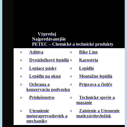
Výpredaj
Najpredávanejšie
PETEC – Chemické a technické produkty
Aditíva
Bike Line
Dvojzložkové lepidlá
Karoséria
Lepiace pásky
Lepidlá
Lepidlá na okná
Montážne lepidlá
Ochrana a
Príprava a čističe
konzerváciu podvozku
Príslušenstvo
Technické spreje a
mazanie
Utesnienie
Zaistenie a Utesnenie
motoraprevodoviek a
matíczávitovložísk
mechaniky