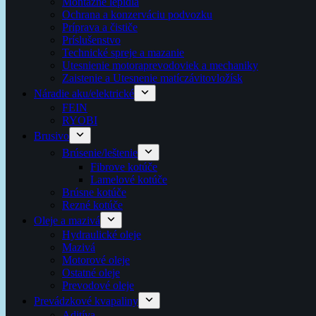
Montážne lepidlá
Ochrana a konzerváciu podvozku
Príprava a čističe
Príslušenstvo
Technické spreje a mazanie
Utesnienie motoraprevodoviek a mechaniky
Zaistenie a Utesnenie matíczávitovložísk
Náradie aku/elektrické
FEIN
RYOBI
Brusivo
Brúsenie/leštenie
Fibrove kotúče
Lamelové kotúče
Brúsne kotúče
Rezné kotúče
Oleje a mazivá
Hydraulické oleje
Mazivá
Motorové oleje
Ostatné oleje
Prevodové oleje
Prevádzkové kvapaliny
Aditíva