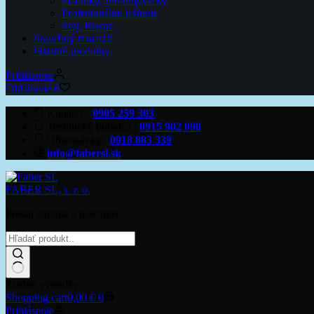
Produkty pre umyvárky
Profesionálne leštenie
Sety Riwax
Stavebný materiál
Ostatné produkty
Prihlásenie
Obľúbené
0
Konateľ
0905 259 303
Technický poradca
0915 902 090
Objednávky
0918 883 339
info@fabersl.sk
FABER SL, s. r. o.
Predaj náradia a nástrojov
Žiadne výsledky
Shopping cart
0,00
€
0
Prihlásenie