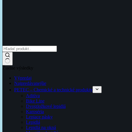
Žiadne výsledky
Výpredaj
Najpredávanejšie
PETEC – Chemické a technické produkty
Aditíva
Bike Line
Dvojzložkové lepidlá
Karoséria
Lepiace pásky
Lepidlá
Lepidlá na okná