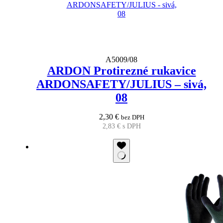
A5009/08
ARDON Protirezné rukavice
ARDONSAFETY/JULIUS – sivá,
08
2,30
€
bez DPH
2,83
€
s DPH