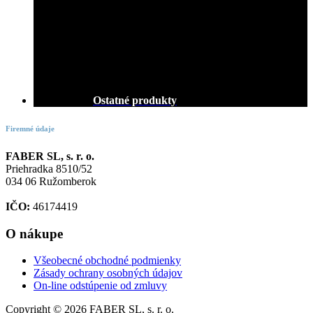
Ostatné produkty
Firemné údaje
FABER SL, s. r. o.
Priehradka 8510/52
034 06 Ružomberok
IČO:
46174419
O nákupe
Všeobecné obchodné podmienky
Zásady ochrany osobných údajov
On-line odstúpenie od zmluvy
Copyright © 2026 FABER SL, s. r. o.