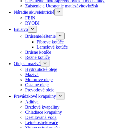
Utesnienie motoraprevodoviek a mechaniky
Zaistenie a Utesnenie matíczávitovložísk
Náradie aku/elektrické
FEIN
RYOBI
Brusivo
Brúsenie/leštenie
Fibrove kotúče
Lamelové kotúče
Brúsne kotúče
Rezné kotúče
Oleje a mazivá
Hydraulické oleje
Mazivá
Motorové oleje
Ostatné oleje
Prevodové oleje
Prevádzkové kvapaliny
Aditíva
Brzdové kvapaliny
Chladiace kvapaliny
Destilovaná voda
Letné ostrekovače
Zimné ostrekovače