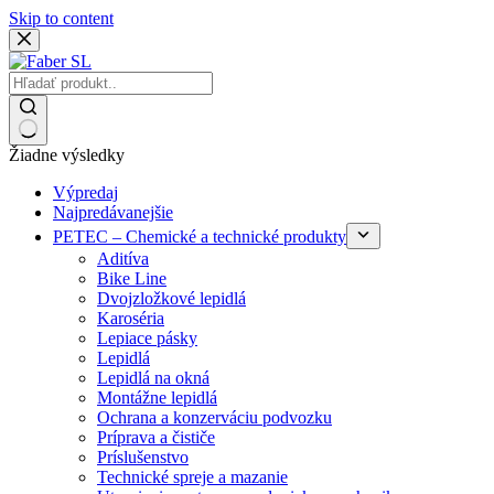
Skip to content
Žiadne výsledky
Výpredaj
Najpredávanejšie
PETEC – Chemické a technické produkty
Aditíva
Bike Line
Dvojzložkové lepidlá
Karoséria
Lepiace pásky
Lepidlá
Lepidlá na okná
Montážne lepidlá
Ochrana a konzerváciu podvozku
Príprava a čističe
Príslušenstvo
Technické spreje a mazanie