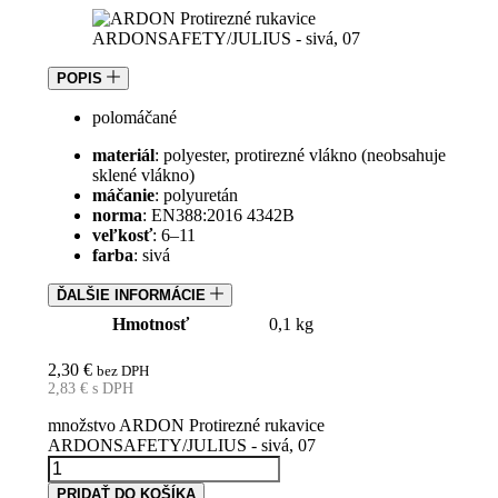
POPIS
polomáčané
materiál
: polyester, protirezné vlákno (neobsahuje
sklené vlákno)
máčanie
: polyuretán
norma
: EN388:2016 4342B
veľkosť
: 6–11
farba
: sivá
ĎALŠIE INFORMÁCIE
Hmotnosť
0,1 kg
2,30
€
bez DPH
2,83
€
s DPH
množstvo ARDON Protirezné rukavice
ARDONSAFETY/JULIUS - sivá, 07
PRIDAŤ DO KOŠÍKA