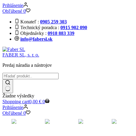
Prihlásenie
Obľúbené
0
Konateľ
0905 259 303
Technický poradca
0915 902 090
Objednávky
0918 883 339
info@fabersl.sk
FABER SL, s. r. o.
Predaj náradia a nástrojov
Žiadne výsledky
Shopping cart
0,00
€
0
Prihlásenie
Obľúbené
0