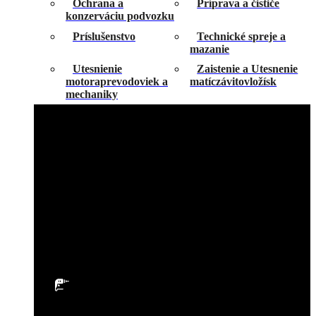
Ochrana a
Príprava a čističe
konzerváciu podvozku
Príslušenstvo
Technické spreje a
mazanie
Utesnienie
Zaistenie a Utesnenie
motoraprevodoviek a
matíczávitovložísk
mechaniky