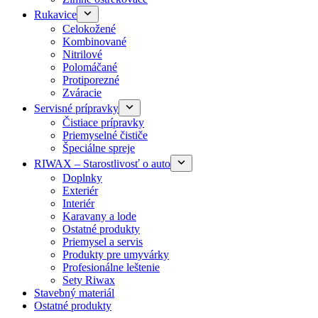
Rukavice
Celokožené
Kombinované
Nitrilové
Polomáčané
Protiporezné
Zváracie
Servisné prípravky
Čistiace prípravky
Priemyselné čističe
Špeciálne spreje
RIWAX – Starostlivosť o auto
Doplnky
Exteriér
Interiér
Karavany a lode
Ostatné produkty
Priemysel a servis
Produkty pre umyvárky
Profesionálne leštenie
Sety Riwax
Stavebný materiál
Ostatné produkty