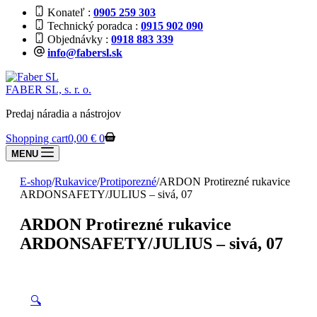
Konateľ
0905 259 303
Technický poradca
0915 902 090
Objednávky
0918 883 339
info@fabersl.sk
FABER SL, s. r. o.
Predaj náradia a nástrojov
Shopping cart
0,00
€
0
MENU
E-shop
/
Rukavice
/
Protiporezné
/
ARDON Protirezné rukavice
ARDONSAFETY/JULIUS – sivá, 07
ARDON Protirezné rukavice
ARDONSAFETY/JULIUS – sivá, 07
🔍