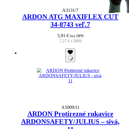
A3131/7
ARDON ATG MAXIFLEX CUT
34-8743 veľ.7
5,91
€
bez DPH
7,27
€
s DPH
A5009/11
ARDON Protirezné rukavice
ARDONSAFETY/JULIUS – sivá,