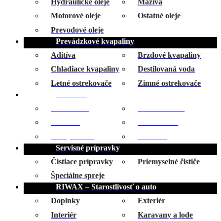
Hydraulické oleje
Mazivá
Motorové oleje
Ostatné oleje
Prevodové oleje
Prevádzkové kvapaliny
Aditíva
Brzdové kvapaliny
Chladiace kvapaliny
Destilovaná voda
Letné ostrekovače
Zimné ostrekovače
Rukavice
Celokožené
Kombinované
Nitrilové
Polomáčané
Protiporezné
Zváracie
Servisné prípravky
Čistiace prípravky
Priemyselné čističe
Špeciálne spreje
RIWAX – Starostlivosť o auto
Doplnky
Exteriér
Interiér
Karavany a lode