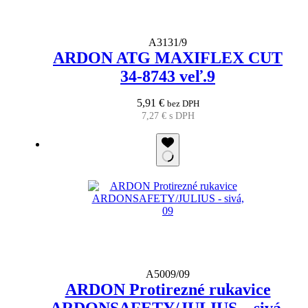
A3131/9
ARDON ATG MAXIFLEX CUT
34-8743 veľ.9
5,91
€
bez DPH
7,27
€
s DPH
A5009/09
ARDON Protirezné rukavice