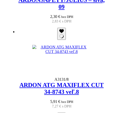
ARDONSAFETY/JULIUS – sivá,
09
2,30
€
bez DPH
2,83
€
s DPH
A3131/8
ARDON ATG MAXIFLEX CUT
34-8743 veľ.8
5,91
€
bez DPH
7,27
€
s DPH