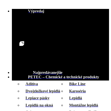
Výpredaj
Najpredávanejšie
PETEC – Chemické a technické produkty
Aditíva
Bike Line
Dvojzložkové lepidlá
Karoséria
Lepiace pásky
Lepidlá
Lepidlá na okná
Montážne lepidlá