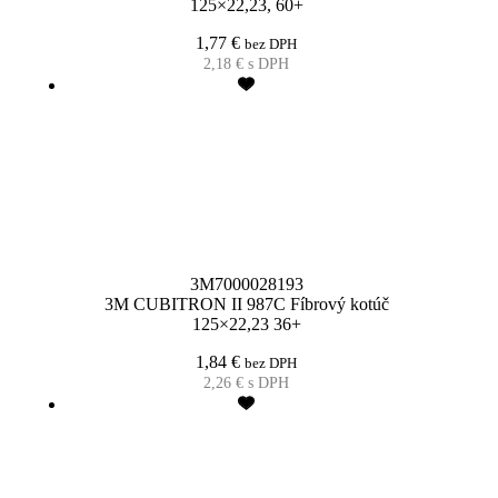
125×22,23, 60+
1,77
€
bez DPH
2,18
€
s DPH
3M7000028193
3M CUBITRON II 987C Fíbrový kotúč
125×22,23 36+
1,84
€
bez DPH
2,26
€
s DPH