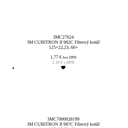
3MC27624
3M CUBITRON II 982C Fibrový kotúč
125×22,23, 60+
1,77
€
bez DPH
2,18
€
s DPH
3MC7000028199
3M CUBITRON II 987C Fibrový kotúč