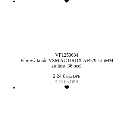
VF1253634
Fíbrový kotúč VSM ACTIROX AF979 125MM
zrnitosť 36 oceľ
2,24
€
bez DPH
2,76
€
s DPH