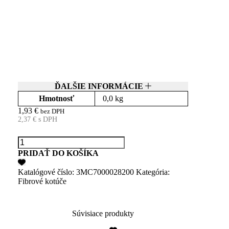
ĎALŠIE INFORMÁCIE
Hmotnosť
0,0 kg
1,93
€
bez DPH
2,37
€
s DPH
Dostupné
množstvo
3M
PRIDAŤ DO KOŠÍKA
CUBITRON
II
Katalógové číslo:
3MC7000028200
Kategória:
987C
Fibrové kotúče
Fibrový
kotúč
125x22,23,
80+
Súvisiace produkty