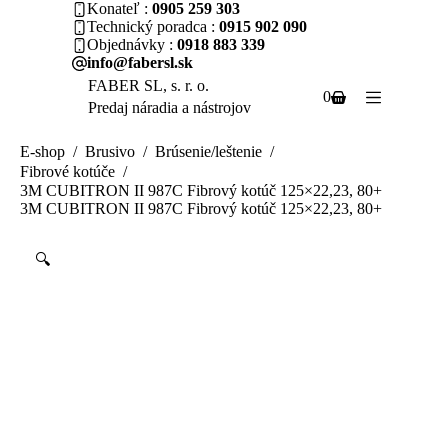
Skip
Konateľ
0905 259 303
to
Technický poradca
0915 902 090
content
Objednávky
0918 883 339
info@fabersl.sk
FABER SL, s. r. o.
Shopping
0
Predaj náradia a nástrojov
cart
E-shop
/
Brusivo
/
Brúsenie/leštenie
/
Fibrové kotúče
/
3M CUBITRON II 987C Fibrový kotúč 125×22,23, 80+
3M CUBITRON II 987C Fibrový kotúč 125×22,23, 80+
🔍