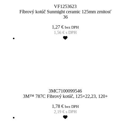
VF1253623
Fíbrový kotúč Sunmight ceramic 125mm zrnitosť
36
1,27
€
bez DPH
1,56
€
s DPH
3MC7100099546
3M™ 787C Fibrový kotúč, 125×22,23, 120+
1,78
€
bez DPH
2,19
€
s DPH