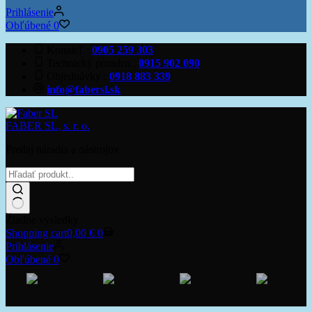
Prihlásenie
Obľúbené
0
Konateľ
0905 259 303
Technický poradca
0915 902 090
Objednávky
0918 883 339
info@fabersl.sk
FABER SL, s. r. o.
Predaj náradia a nástrojov
Žiadne výsledky
Shopping cart
0,00
€
0
Prihlásenie
Obľúbené
0