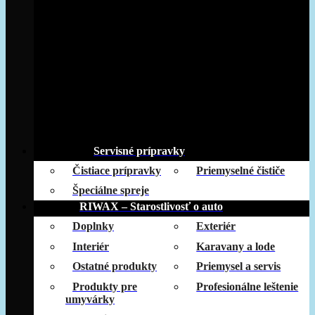
Servisné prípravky
Čistiace prípravky
Priemyselné čističe
Špeciálne spreje
RIWAX – Starostlivosť o auto
Doplnky
Exteriér
Interiér
Karavany a lode
Ostatné produkty
Priemysel a servis
Produkty pre
Profesionálne leštenie
umyvárky