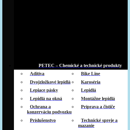
PETEC – Chemické a technické produkty
Aditíva
Bike Line
Dvojzložkové lepidlá
Karoséria
Lepiace pásky
Lepidlá
Lepidlá na okná
Montážne lepidlá
Ochrana a
Príprava a čističe
konzerváciu podvozku
Príslušenstvo
Technické spreje a
mazanie