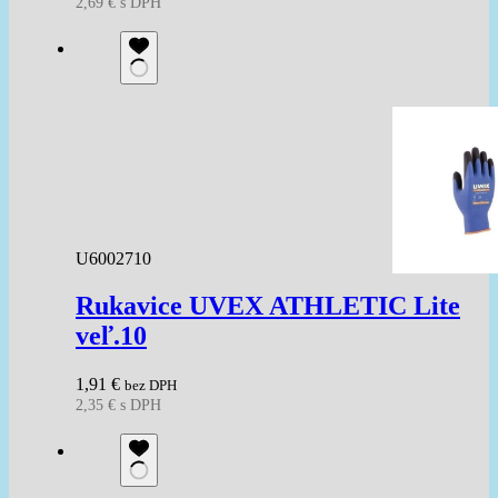
2,69
€
s DPH
U6002710
Rukavice UVEX ATHLETIC Lite
veľ.10
1,91
€
bez DPH
2,35
€
s DPH