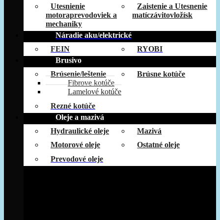
Utesnienie
Zaistenie a Utesnenie
motoraprevodoviek a
matíczávitovložísk
mechaniky
Náradie aku/elektrické
FEIN
RYOBI
Brusivo
Brúsenie/leštenie
Brúsne kotúče
Fibrove kotúče
Lamelové kotúče
Rezné kotúče
Oleje a mazivá
Hydraulické oleje
Mazivá
Motorové oleje
Ostatné oleje
Prevodové oleje