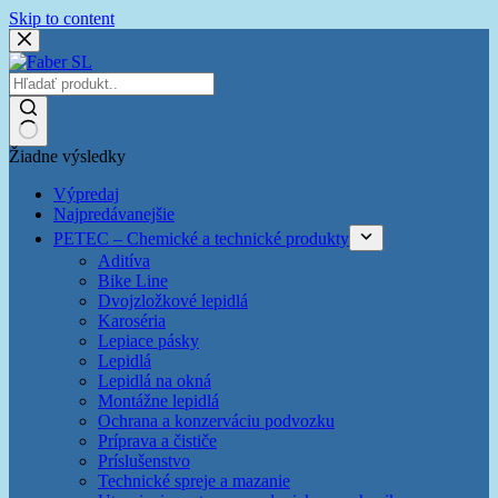
Skip to content
Žiadne výsledky
Výpredaj
Najpredávanejšie
PETEC – Chemické a technické produkty
Aditíva
Bike Line
Dvojzložkové lepidlá
Karoséria
Lepiace pásky
Lepidlá
Lepidlá na okná
Montážne lepidlá
Ochrana a konzerváciu podvozku
Príprava a čističe
Príslušenstvo
Technické spreje a mazanie