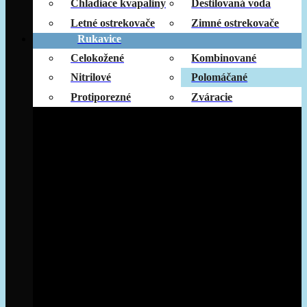
Chladiace kvapaliny
Destilovaná voda
Letné ostrekovače
Zimné ostrekovače
Rukavice
Celokožené
Kombinované
Nitrilové
Polomáčané
Protiporezné
Zváracie