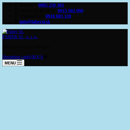
Konateľ
0905 259 303
Technický poradca
0915 902 090
Objednávky
0918 883 339
info@fabersl.sk
FABER SL, s. r. o.
Predaj náradia a nástrojov
Shopping cart
0,00
€
0
MENU