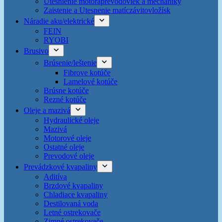
Utesnienie motoraprevodoviek a mechaniky
Zaistenie a Utesnenie matíczávitovložísk
Náradie aku/elektrické
FEIN
RYOBI
Brusivo
Brúsenie/leštenie
Fibrove kotúče
Lamelové kotúče
Brúsne kotúče
Rezné kotúče
Oleje a mazivá
Hydraulické oleje
Mazivá
Motorové oleje
Ostatné oleje
Prevodové oleje
Prevádzkové kvapaliny
Aditíva
Brzdové kvapaliny
Chladiace kvapaliny
Destilovaná voda
Letné ostrekovače
Zimné ostrekovače