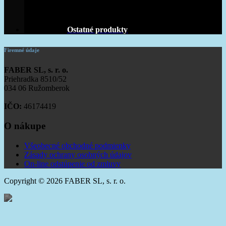
Ostatné produkty
Firemné údaje
FABER SL, s. r. o.
Priehradka 8510/52
034 06 Ružomberok
IČO:
46174419
O nákupe
Všeobecné obchodné podmienky
Zásady ochrany osobných údajov
On-line odstúpenie od zmluvy
Copyright © 2026 FABER SL, s. r. o.