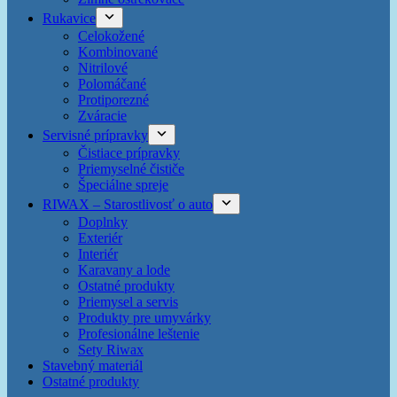
Rukavice
Celokožené
Kombinované
Nitrilové
Polomáčané
Protiporezné
Zváracie
Servisné prípravky
Čistiace prípravky
Priemyselné čističe
Špeciálne spreje
RIWAX – Starostlivosť o auto
Doplnky
Exteriér
Interiér
Karavany a lode
Ostatné produkty
Priemysel a servis
Produkty pre umyvárky
Profesionálne leštenie
Sety Riwax
Stavebný materiál
Ostatné produkty